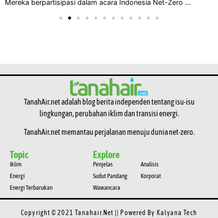
Mereka berpartisipasi dalam acara Indonesia Net-Zero ...
TanahAir.net adalah blog berita independen tentang isu-isu
lingkungan, perubahan iklim dan transisi energi.
TanahAir.net memantau perjalanan menuju dunia net-zero.
Topic
Explore
Iklim
Penjelas
Analisis
Energi
Sudut Pandang
Korporat
Energi Terbarukan
Wawancara
Copyright © 2021 Tanahair.net || Powered By
Kalyana Tech