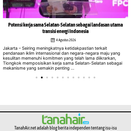
Potensi kerja sama Selatan-Selatan sebagai landasan utama
transisi energi Indonesia
4 Agustus 2026
Jakarta – Seiring meningkatnya ketidakpastian terkait
pendanaan iklim internasional dan negara-negara maju yang
kesulitan memenuhi komitmen yang telah lama diikrarkan,
Tiongkok memposisikan kerja sama Selatan-Selatan sebagai
mekanisme yang semakin penting ...
TanahAir.net adalah blog berita independen tentang isu-isu