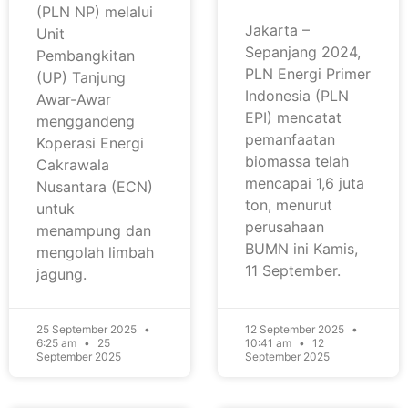
(PLN NP) melalui
Jakarta –
Unit
Sepanjang 2024,
Pembangkitan
PLN Energi Primer
(UP) Tanjung
Indonesia (PLN
Awar-Awar
EPI) mencatat
menggandeng
pemanfaatan
Koperasi Energi
biomassa telah
Cakrawala
mencapai 1,6 juta
Nusantara (ECN)
ton, menurut
untuk
perusahaan
menampung dan
BUMN ini Kamis,
mengolah limbah
11 September.
jagung.
25 September 2025
12 September 2025
6:25 am
25
10:41 am
12
September 2025
September 2025