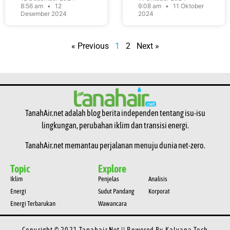
8:56 am
12
9:08 am
11 Oktober
Desember 2024
2024
« Previous
1
2
Next »
TanahAir.net adalah blog berita independen tentang isu-isu
lingkungan, perubahan iklim dan transisi energi.
TanahAir.net memantau perjalanan menuju dunia net-zero.
Topic
Explore
Iklim
Penjelas
Analisis
Energi
Sudut Pandang
Korporat
Energi Terbarukan
Wawancara