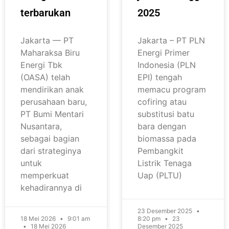
terbarukan
2025
Jakarta — PT
Jakarta – PT PLN
Maharaksa Biru
Energi Primer
Energi Tbk
Indonesia (PLN
(OASA) telah
EPI) tengah
mendirikan anak
memacu program
perusahaan baru,
cofiring atau
PT Bumi Mentari
substitusi batu
Nusantara,
bara dengan
sebagai bagian
biomassa pada
dari strateginya
Pembangkit
untuk
Listrik Tenaga
memperkuat
Uap (PLTU)
kehadirannya di
23 Desember 2025
18 Mei 2026
9:01 am
8:20 pm
23
18 Mei 2026
Desember 2025