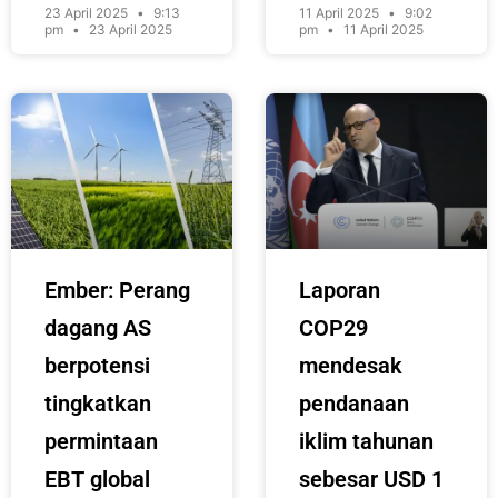
23 April 2025
9:13
11 April 2025
9:02
pm
23 April 2025
pm
11 April 2025
Ember: Perang
Laporan
dagang AS
COP29
berpotensi
mendesak
tingkatkan
pendanaan
permintaan
iklim tahunan
EBT global
sebesar USD 1