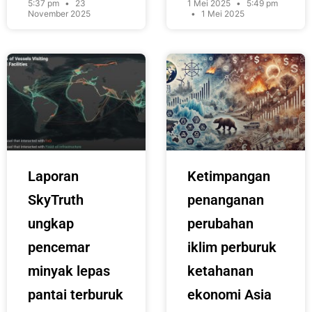
5:37 pm
23
1 Mei 2025
5:49 pm
November 2025
1 Mei 2025
Laporan
Ketimpangan
SkyTruth
penanganan
ungkap
perubahan
pencemar
iklim perburuk
minyak lepas
ketahanan
pantai terburuk
ekonomi Asia