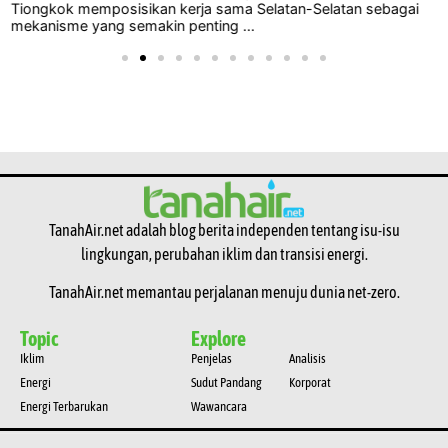
Tiongkok memposisikan kerja sama Selatan-Selatan sebagai
mekanisme yang semakin penting ...
TanahAir.net adalah blog berita independen tentang isu-isu
lingkungan, perubahan iklim dan transisi energi.
TanahAir.net memantau perjalanan menuju dunia net-zero.
Topic
Explore
Iklim
Penjelas
Analisis
Energi
Sudut Pandang
Korporat
Energi Terbarukan
Wawancara