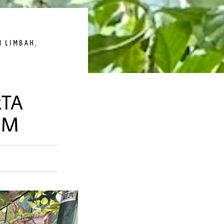
N LIMBAH
,
RTA
IM