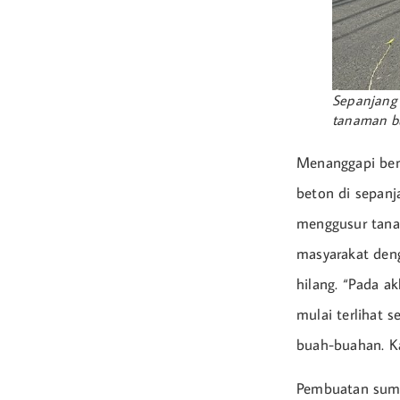
Sepanjang 
tanaman bu
Menanggapi ben
beton di sepanj
menggusur tana
masyarakat den
hilang. “Pada a
mulai terlihat 
buah-buahan. K
Pembuatan sumu