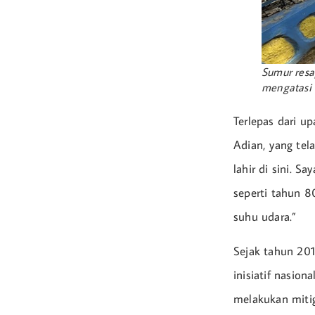
Sumur resa
mengatasi 
Terlepas dari up
Adian, yang te
lahir di sini. S
seperti tahun 
suhu udara.”
Sejak tahun 201
inisiatif nasio
melakukan miti