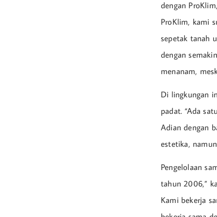
dengan ProKlim, 
ProKlim, kami s
sepetak tanah u
dengan semakin
menanam, meski
Di lingkungan i
padat. “Ada sat
Adian dengan ba
estetika, namun
Pengelolaan sa
tahun 2006,” k
Kami bekerja sa
bekerja sama d