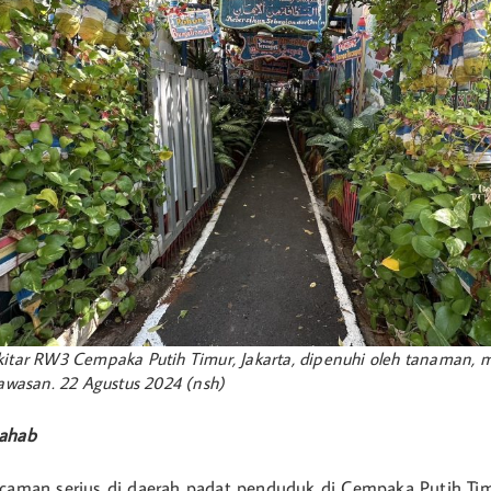
kitar RW3 Cempaka Putih Timur, Jakarta, dipenuhi oleh tanaman
kawasan. 22 Agustus 2024 (nsh)
hahab
ncaman serius di daerah padat penduduk di Cempaka Putih Timu