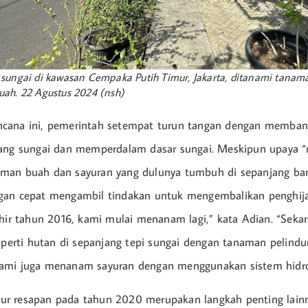
sungai di kawasan Cempaka Putih Timur, Jakarta, ditanami tanam
ah. 22 Agustus 2024 (nsh)
cana ini, pemerintah setempat turun tangan dengan memban
ang sungai dan memperdalam dasar sungai. Meskipun upaya “n
man buah dan sayuran yang dulunya tumbuh di sepanjang ban
gan cepat mengambil tindakan untuk mengembalikan penghij
khir tahun 2016, kami mulai menanam lagi,” kata Adian. “Seka
seperti hutan di sepanjang tepi sungai dengan tanaman pelind
ami juga menanam sayuran dengan menggunakan sistem hidro
r resapan pada tahun 2020 merupakan langkah penting lain