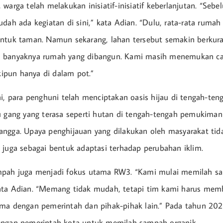
warga telah melakukan inisiatif-inisiatif keberlanjutan. “Seb
udah ada kegiatan di sini,” kata Adian. “Dulu, rata-rata rumah
ntuk taman. Namun sekarang, lahan tersebut semakin berkura
 banyaknya rumah yang dibangun. Kami masih menemukan ca
pun hanya di dalam pot.”
ni, para penghuni telah menciptakan oasis hijau di tengah-t
u gang yang terasa seperti hutan di tengah-tengah pemukiman 
ngga. Upaya penghijauan yang dilakukan oleh masyarakat tid
 juga sebagai bentuk adaptasi terhadap perubahan iklim.
mpah juga menjadi fokus utama RW3. “Kami mulai memilah s
ata Adian. “Memang tidak mudah, tetapi tim kami harus memb
ma dengan pemerintah dan pihak-pihak lain.” Pada tahun 202
engan pemerintah kota untuk memilah sampah organik.