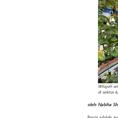
Wilayah se
di sekitar 
oleh: Nabiha S
Banjir adalah a