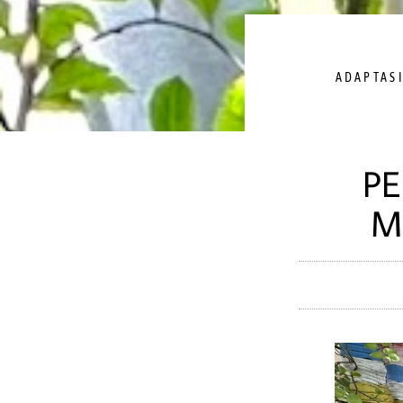
ADAPTAS
PE
M