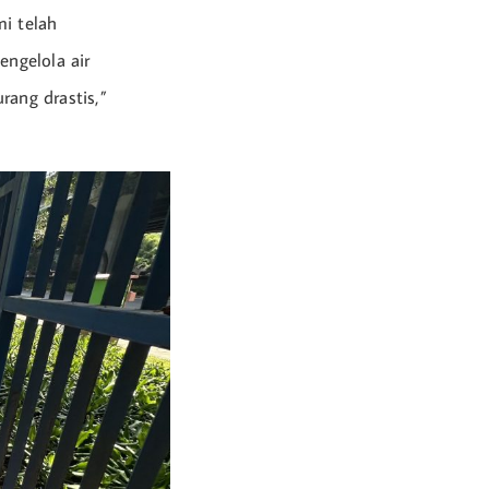
mi telah
ngelola air
rang drastis,”