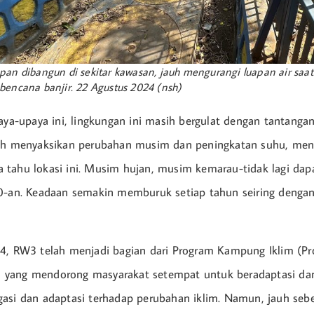
pan dibangun di sekitar kawasan, jauh mengurangi luapan air saa
bencana banjir. 22 Agustus 2024 (nsh)
aya-upaya ini, lingkungan ini masih bergulat dengan tantangan 
lah menyaksikan perubahan musim dan peningkatan suhu, men
aya tahu lokasi ini. Musim hujan, musim kemarau-tidak lagi dapa
80-an. Keadaan semakin memburuk setiap tahun seiring denga
4, RW3 telah menjadi bagian dari Program Kampung Iklim (Pr
nal yang mendorong masyarakat setempat untuk beradaptasi dan
gasi dan adaptasi terhadap perubahan iklim. Namun, jauh se