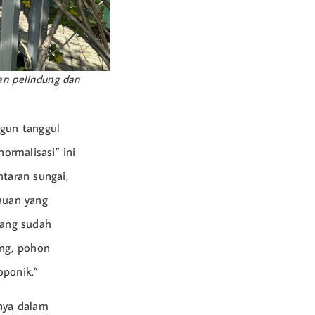
an pelindung dan
gun tanggul
ormalisasi” ini
taran sungai,
auan yang
rang sudah
ung, pohon
ponik.”
nya dalam