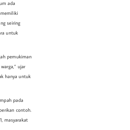
elum ada
 memiliki
ng seiring
ra untuk
engah pemukiman
warga,” ujar
ak hanya untuk
ampah pada
erikan contoh.
1, masyarakat