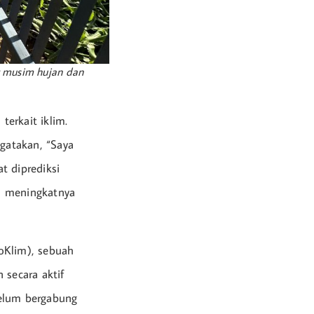
t musim hujan dan
terkait iklim.
gatakan, “Saya
t diprediksi
n meningkatnya
oKlim), sebuah
 secara aktif
belum bergabung