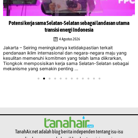
Potensi kerja sama Selatan-Selatan sebagai landasan utama
transisi energi Indonesia
4 Agustus 2026
Jakarta – Seiring meningkatnya ketidakpastian terkait
pendanaan iklim internasional dan negara-negara maju yang
kesulitan memenuhi komitmen yang telah lama diikrarkan,
Tiongkok memposisikan kerja sama Selatan-Selatan sebagai
mekanisme yang semakin penting ...
TanahAir.net adalah blog berita independen tentang isu-isu