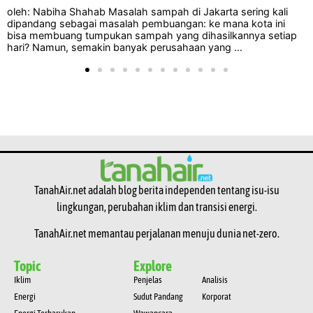
Jakarta – Para musisi dan pelaku industri musik Indonesia
bersatu untuk mendesak dilakukannya tindakan iklim yang lebih
tegas melalui gerakan “Music Declares Emergency” Indonesia.
Mereka berpartisipasi dalam acara Indonesia Net-Zero ...
TanahAir.net adalah blog berita independen tentang isu-isu
lingkungan, perubahan iklim dan transisi energi.
TanahAir.net memantau perjalanan menuju dunia net-zero.
Topic
Explore
Iklim
Penjelas
Analisis
Energi
Sudut Pandang
Korporat