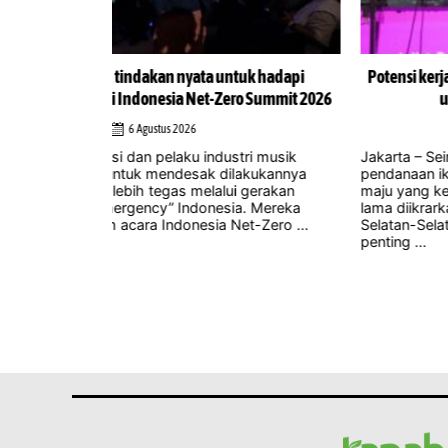
uk hadapi
Potensi kerja sama Selatan-Selatan sebagai landa
 Summit 2026
utama transisi energi Indonesia
4 Agustus 2026
ri musik
Jakarta – Seiring meningkatnya ketidakpastian terk
akukannya
pendanaan iklim internasional dan negara-negara
gerakan
maju yang kesulitan memenuhi komitmen yang te
. Mereka
lama diikrarkan, Tiongkok memposisikan kerja s
-Zero ...
Selatan-Selatan sebagai mekanisme yang semaki
penting ...