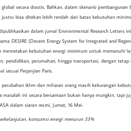
 global secara drastis. Bahkan, dalam skenario pembangunan b
 justru bisa ditekan lebih rendah dari batas kebutuhan minimu
 dipublikasikan dalam jurnal Environmental Research Letters 
ama DESIRE (Decent Energy System for Integrated and Regen
n memetakan kebutuhan energi minimum untuk memenuhi la
an, pendidikan, perumahan, hingga transportasi, dengan teta
al sesuai Perjanjian Paris.
 perubahan iklim dan miliaran orang masih kekurangan kebut
 masalah ini secara bersamaan bukan hanya mungkin, tapi ju
IIASA dalam siaran resmi, Jumat, 16 Mei.
rkelanjutan, konsumsi energi menurun 33%