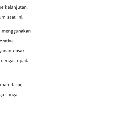
erkelanjutan,
m saat ini.
ini menggunakan
erative
yanan dasar
p mengacu pada
uhan dasar,
ga sangat