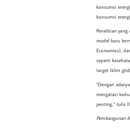
konsumsi energi
konsumsi energi
Penelitian yang
model baru bern
Economies), da
seperti kesehat
target iklim glob
“Dengan adanya
mengatasi kedua
penting,” tulis 
Pembangunan be