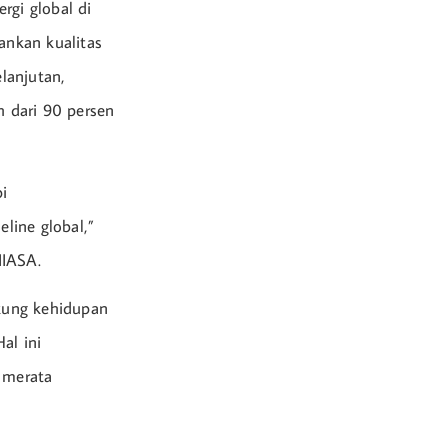
rgi global di
ankan kualitas
lanjutan,
h dari 90 persen
i
line global,”
IIASA.
kung kehidupan
al ini
 merata