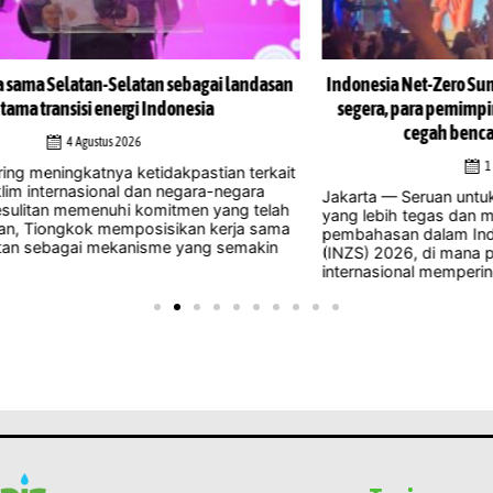
san
Indonesia Net-Zero Summit 2026 desak tindakan iklim
In
segera, para pemimpin peringatkan peluang untuk
cegah bencana semakin menipis
1 Agustus 2026
ait
Jak
men
Jakarta — Seruan untuk mengambil tindakan iklim
lah
di 
yang lebih tegas dan mendesak mendominasi
ama
man
pembahasan dalam Indonesia Net-Zero Summit
n
pene
(INZS) 2026, di mana para pemimpin nasional dan
internasional memperingatkan bahwa menunda ...