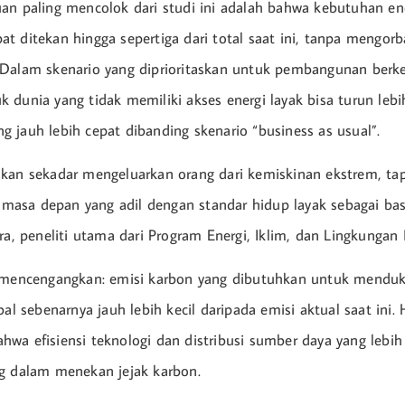
an paling mencolok dari studi ini adalah bahwa kebutuhan ene
t ditekan hingga sepertiga dari total saat ini, tanpa mengorb
Dalam skenario yang diprioritaskan untuk pembangunan berke
 dunia yang tidak memiliki akses energi layak bisa turun lebi
 jauh lebih cepat dibanding skenario “business as usual”.
kan sekadar mengeluarkan orang dari kemiskinan ekstrem, tap
sa depan yang adil dengan standar hidup layak sebagai base
ra, peneliti utama dari Program Energi, Iklim, dan Lingkungan 
g mencengangkan: emisi karbon yang dibutuhkan untuk mendu
bal sebenarnya jauh lebih kecil daripada emisi aktual saat ini. H
wa efisiensi teknologi dan distribusi sumber daya yang lebih
g dalam menekan jejak karbon.