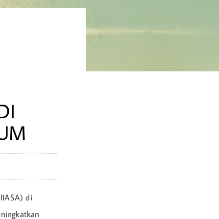
DI
MUM
(IIASA) di
eningkatkan