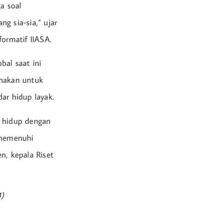
a soal
g sia-sia,” ujar
formatif IIASA.
bal saat ini
unakan untuk
ar hidup layak.
n hidup dengan
 memenuhi
n, kepala Riset
4)