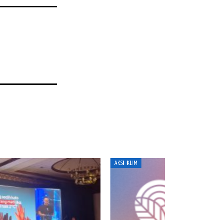
I IKLIM
ENERGI