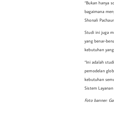
“Bukan hanya s
bagaimana menye
Shonali Pachaur
Studi ini juga 
yang benar-bena
kebutuhan yang 
“Ini adalah stu
pemodelan globa
kebutuhan semua
Sistem Layanan 
Foto banner: G