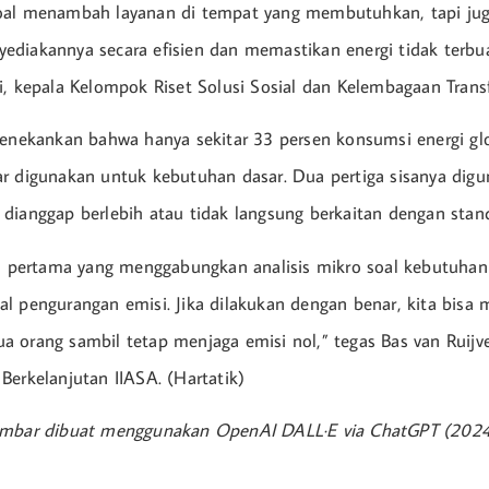
oal menambah layanan di tempat yang membutuhkan, tapi jug
diakannya secara efisien dan memastikan energi tidak terbuan
i, kepala Kelompok Riset Solusi Sosial dan Kelembagaan Trans
menekankan bahwa hanya sekitar 33 persen konsumsi energi glo
r digunakan untuk kebutuhan dasar. Dua pertiga sisanya dig
dianggap berlebih atau tidak langsung berkaitan dengan stand
di pertama yang menggabungkan analisis mikro soal kebutuha
l pengurangan emisi. Jika dilakukan dengan benar, kita bisa
 orang sambil tetap menjaga emisi nol,” tegas Bas van Ruijve
Berkelanjutan IIASA. (Hartatik)
ambar dibuat menggunakan OpenAI DALL·E via ChatGPT (202