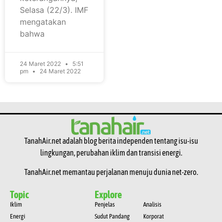
Selasa (22/3). IMF
mengatakan
bahwa
24 Maret 2022
5:51
pm
24 Maret 2022
TanahAir.net adalah blog berita independen tentang isu-isu
lingkungan, perubahan iklim dan transisi energi.
TanahAir.net memantau perjalanan menuju dunia net-zero.
Topic
Explore
Iklim
Penjelas
Analisis
Energi
Sudut Pandang
Korporat