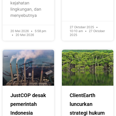
kejahatan
lingkungan, dan
menyebutnya
27 Oktober 2025
20 Mei 2026
5:58 pm
10:10 am
27 Oktober
20 Mei 2026
2025
JustCOP desak
ClientEarth
pemerintah
luncurkan
Indonesia
strategi hukum