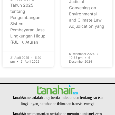
Judicial
Tahun 2025
Convening on
tentang
Environmental
Pengembangan
and Climate Law
Sistem
Adjudication yang
Pembayaran Jasa
Lingkungan Hidup
(PJLH). Aturan
6 Desember 2024
21 April 2025
5:20
10:38 pm
6
pm
21 April 2025
Desember 2024
TanahAir.net adalah blog berita independen tentang isu-isu
lingkungan, perubahan iklim dan transisi energi.
TanahAir.net memantau perjalanan menuju dunia net-zero.