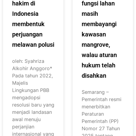
hakim di
fungsi lahan
Indonesia
masih
membentuk
membayangi
perjuangan
kawasan
melawan polusi
mangrove,
walau aturan
oleh: Syahriza
hukum telah
Alkohir Anggoro*
disahkan
Pada tahun 2022,
Majelis
Lingkungan PBB
Semarang –
mengadopsi
Pemerintah resmi
resolusi baru yang
menerbitkan
menjadi landasan
Peraturan
awal menuju
Pemerintah (PP)
perjanjian
Nomor 27 Tahun
internasional yang
2025 tentang