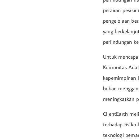
perairan pesisi
pengelolaan ber
yang berkelanju
perlindungan ke
Untuk mencapai
Komunitas Adat 
kepemimpinan l
bukan menggand
meningkatkan p
ClientEarth mel
terhadap risiko
teknologi peman