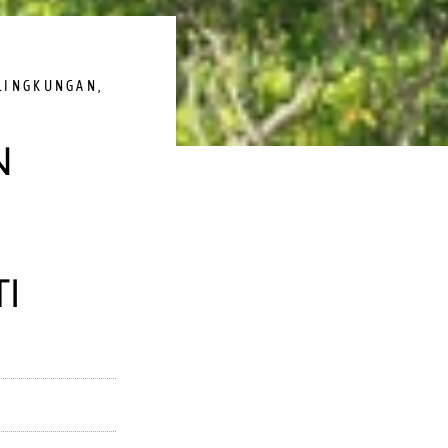
LINGKUNGAN
,
N
I