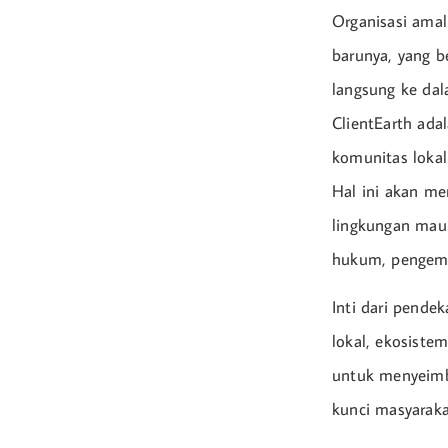
Organisasi ama
barunya, yang b
langsung ke dal
ClientEarth ad
komunitas lokal
Hal ini akan me
lingkungan mau
hukum, pengemba
Inti dari pende
lokal, ekosiste
untuk menyeimb
kunci masyaraka