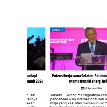
AKSI IKLIM
uk hadapi
Potensi kerja sama Selatan-Selatan sebagai landa
 Summit 2026
utama transisi energi Indonesia
4 Agustus 2026
ri musik
Jakarta – Seiring meningkatnya ketidakpastian terk
akukannya
pendanaan iklim internasional dan negara-negara
gerakan
maju yang kesulitan memenuhi komitmen yang te