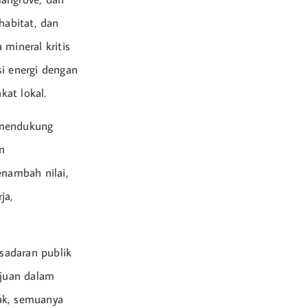
habitat, dan
mineral kritis
si energi dengan
at lokal.
 mendukung
n
nambah nilai,
ja,
esadaran publik
ajuan dalam
ak, semuanya