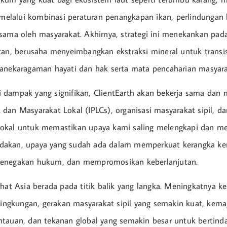
r melalui kombinasi peraturan penangkapan ikan, perlindungan 
sama oleh masyarakat. Akhirnya, strategi ini menekankan pada 
tan, berusaha menyeimbangkan ekstraksi mineral untuk transi
anekaragaman hayati dan hak serta mata pencaharian masyarak
 dampak yang signifikan, ClientEarth akan bekerja sama dan
dan Masyarakat Lokal (IPLCs), organisasi masyarakat sipil, da
okal untuk memastikan upaya kami saling melengkapi dan me
akan, upaya yang sudah ada dalam memperkuat kerangka ker
enegakan hukum, dan mempromosikan keberlanjutan.
ihat Asia berada pada titik balik yang langka. Meningkatnya k
 lingkungan, gerakan masyarakat sipil yang semakin kuat, kem
tauan, dan tekanan global yang semakin besar untuk bertind