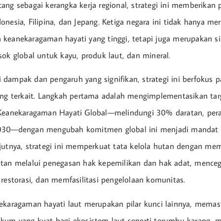
ang sebagai kerangka kerja regional, strategi ini memberikan
onesia, Filipina, dan Jepang. Ketiga negara ini tidak hanya m
keanekaragaman hayati yang tinggi, tetapi juga merupakan s
sok global untuk kayu, produk laut, dan mineral.
dampak dan pengaruh yang signifikan, strategi ini berfokus 
ing terkait. Langkah pertama adalah mengimplementasikan ta
Keanekaragaman Hayati Global—melindungi 30% daratan, perai
030—dengan mengubah komitmen global ini menjadi mandat
jutnya, strategi ini memperkuat tata kelola hutan dengan me
utan melalui penegasan hak kepemilikan dan hak adat, menc
 restorasi, dan memfasilitasi pengelolaan komunitas.
ekaragaman hayati laut merupakan pilar kunci lainnya, memas
kum yang kuat bagi ekosistem laut seperti terumbu karang, 