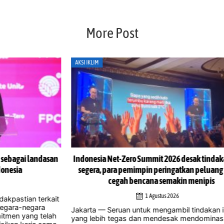
More Post
AKSI IKLIM
AKS
san
Indonesia Net-Zero Summit 2026 desak tindakan iklim
In
segera, para pemimpin peringatkan peluang untuk
cegah bencana semakin menipis
1 Agustus 2026
ait
Jak
men
Jakarta — Seruan untuk mengambil tindakan iklim
lah
di 
yang lebih tegas dan mendesak mendominasi