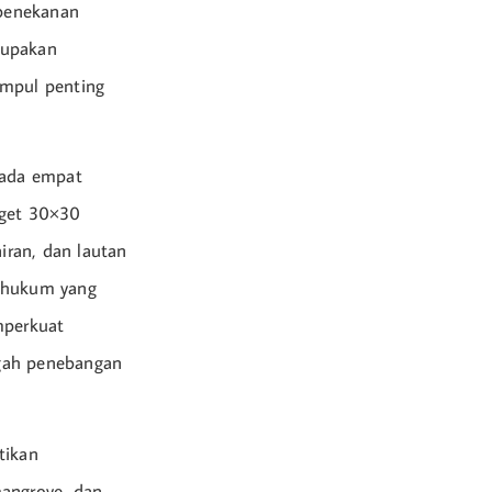
 penekanan
erupakan
impul penting
pada empat
rget 30×30
ran, dan lautan
 hukum yang
mperkuat
egah penebangan
tikan
mangrove, dan