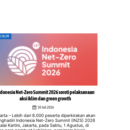
I IKLIM
ENERGI
donesia Net-Zero Summit 2026 soroti pelaksanaan
Para ahli sam
aksi iklim dan green growth
kelola
30 Juli 2026
arta – Lebih dari 8.000 peserta diperkirakan akan
Jakarta – Re
ghadiri Indonesia Net-Zero Summit (INZS) 2026
mengembangka
Balai Kartini, Jakarta, pada Sabtu, 1 Agustus, di
sebesar 100 