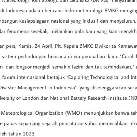
n Meteorologi, Klimatologi, dan Geofisika (BMKG) menyataka
 di Indonesia adalah bencana hidrometeorologi. BMKG mengin
bangun kesiapsiagaan nasional yang inklusif dan menyeluruh
dar fenomena sesekali, melainkan pola baru yang kian mengkh
n pers, Kamis, 24 April, Plt. Kepala BMKG Dwikorita Karnaw
i sistem perlindungan bencana di era perubahan iklim. “Curah
an, dan longsor menjadi semakin lazim dan tak terhindarkan,”
forum internasional bertajuk “Exploring Technological and Inte
isaster Management in Indonesia”, yang diselenggarakan seca
ersity of London dan National Battery Research Institute (NB
d Meteorological Organization (WMO) menunjukkan bahwa t
terpanas sepanjang sejarah pencatatan suhu, memecahkan rek
leh tahun 2023.