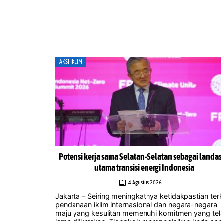
AKSI IKLIM
uk hadapi
Potensi kerja sama Selatan-Selatan sebagai landa
 Summit 2026
utama transisi energi Indonesia
4 Agustus 2026
ri musik
Jakarta – Seiring meningkatnya ketidakpastian terk
akukannya
pendanaan iklim internasional dan negara-negara
gerakan
maju yang kesulitan memenuhi komitmen yang te