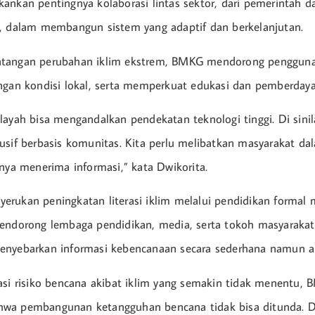
ankan pentingnya kolaborasi lintas sektor, dari pemerintah d
, dalam membangun sistem yang adaptif dan berkelanjutan.
tangan perubahan iklim ekstrem, BMKG mendorong pengguna
ngan kondisi lokal, serta memperkuat edukasi dan pemberday
layah bisa mengandalkan pendekatan teknologi tinggi. Di sini
usif berbasis komunitas. Kita perlu melibatkan masyarakat 
anya menerima informasi,” kata Dwikorita.
rukan peningkatan literasi iklim melalui pendidikan formal
endorong lembaga pendidikan, media, serta tokoh masyarakat
enyebarkan informasi kebencanaan secara sederhana namun a
asi risiko bencana akibat iklim yang semakin tidak menentu,
wa pembangunan ketangguhan bencana tidak bisa ditunda. Di