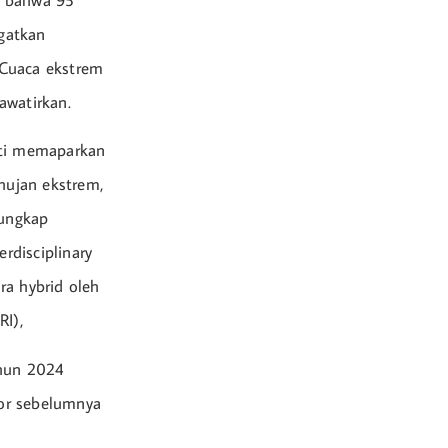
n bahwa 95
gatkan
.Cuaca ekstrem
awatirkan.
ati memaparkan
 hujan ekstrem,
 ungkap
rdisciplinary
ra hybrid oleh
RI),
ahun 2024
or sebelumnya