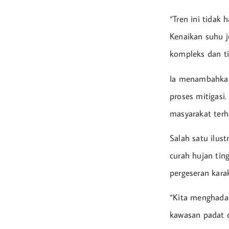
“Tren ini tidak
Kenaikan suhu j
kompleks dan ti
Ia menambahkan
proses mitigasi
masyarakat ter
Salah satu ilust
curah hujan tin
pergeseran karak
“Kita menghadap
kawasan padat d