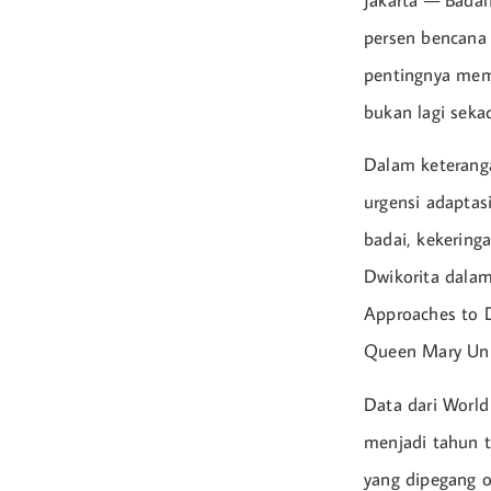
Jakarta — Bada
persen bencana
pentingnya mem
bukan lagi seka
Dalam keteranga
urgensi adaptas
badai, kekering
Dwikorita dalam 
Approaches to D
Queen Mary Univ
Data dari Worl
menjadi tahun 
yang dipegang o