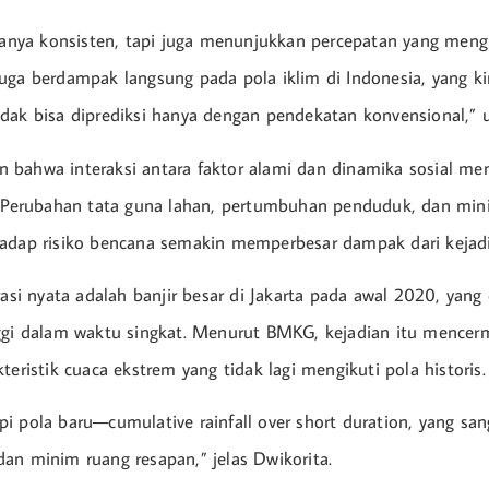
 hanya konsisten, tapi juga menunjukkan percepatan yang meng
uga berdampak langsung pada pola iklim di Indonesia, yang kin
dak bisa diprediksi hanya dengan pendekatan konvensional,” u
 bahwa interaksi antara faktor alami dan dinamika sosial m
. Perubahan tata guna lahan, pertumbuhan penduduk, dan mini
hadap risiko bencana semakin memperbesar dampak dari kejad
rasi nyata adalah banjir besar di Jakarta pada awal 2020, yan
ggi dalam waktu singkat. Menurut BMKG, kejadian itu mencer
teristik cuaca ekstrem yang tidak lagi mengikuti pola historis.
i pola baru—cumulative rainfall over short duration, yang sang
an minim ruang resapan,” jelas Dwikorita.