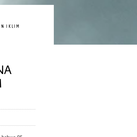
N IKLIM
NA
M