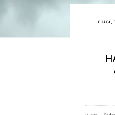
CUACA
,
H