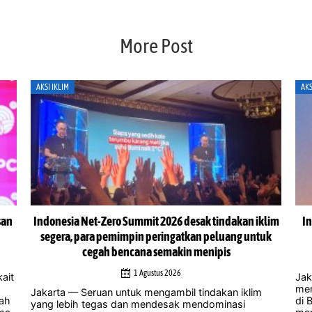
More Post
AKSI IKLIM
AKS
san
Indonesia Net-Zero Summit 2026 desak tindakan iklim
In
segera, para pemimpin peringatkan peluang untuk
cegah bencana semakin menipis
1 Agustus 2026
ait
Jak
men
Jakarta — Seruan untuk mengambil tindakan iklim
lah
di 
yang lebih tegas dan mendesak mendominasi