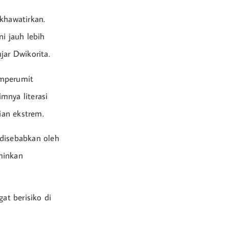
khawatirkan.
i jauh lebih
jar Dwikorita.
emperumit
mnya literasi
ian ekstrem.
g disebabkan oleh
minkan
at berisiko di