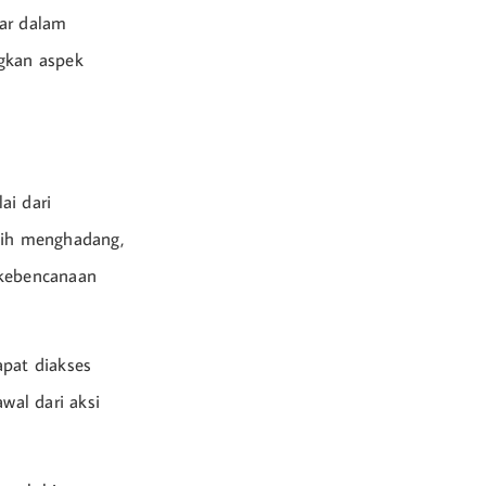
sar dalam
gkan aspek
ai dari
asih menghadang,
 kebencanaan
apat diakses
wal dari aksi