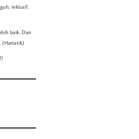
uh, inklusif,
ebih baik. Dan
 (Hartatik)
4)