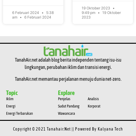
19 Oktober 2023
6 Februari 2024
5:38
9:49 pm
19 Oktober
am
6 Februari 2024
2023
TanahAir.net adalah blog berita independen tentang isu-isu
lingkungan, perubahan iklim dan transisi energi.
TanahAir.net memantau perjalanan menuju dunia net-zero.
Topic
Explore
Iklim
Penjelas
Analisis
Energi
Sudut Pandang
Korporat
Energi Terbarukan
Wawancara
Copyright © 2021 Tanahair.net || Powered By
Kalyana Tech