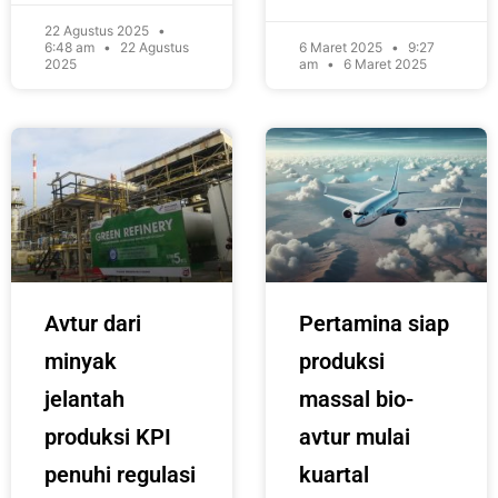
22 Agustus 2025
6:48 am
22 Agustus
6 Maret 2025
9:27
2025
am
6 Maret 2025
Avtur dari
Pertamina siap
minyak
produksi
jelantah
massal bio-
produksi KPI
avtur mulai
penuhi regulasi
kuartal