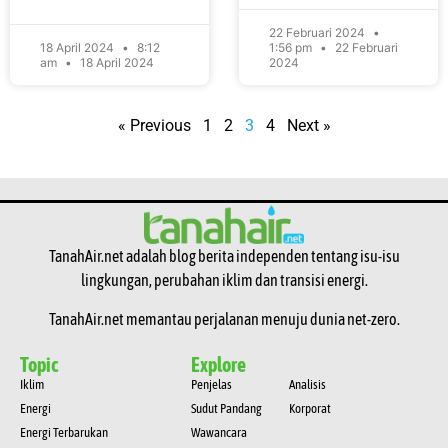
22 Februari 2024
18 April 2024
8:12
1:56 pm
22 Februari
am
18 April 2024
2024
« Previous
1
2
3
4
Next »
TanahAir.net adalah blog berita independen tentang isu-isu
lingkungan, perubahan iklim dan transisi energi.
TanahAir.net memantau perjalanan menuju dunia net-zero.
Topic
Explore
Iklim
Penjelas
Analisis
Energi
Sudut Pandang
Korporat
Energi Terbarukan
Wawancara