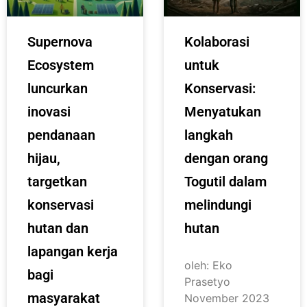
Supernova
Kolaborasi
Ecosystem
untuk
luncurkan
Konservasi:
inovasi
Menyatukan
pendanaan
langkah
hijau,
dengan orang
targetkan
Togutil dalam
konservasi
melindungi
hutan dan
hutan
lapangan kerja
oleh: Eko
bagi
Prasetyo
masyarakat
November 2023