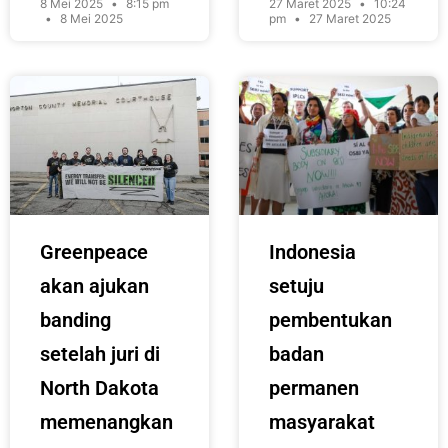
8 Mei 2025
8:15 pm
27 Maret 2025
10:24
8 Mei 2025
pm
27 Maret 2025
Greenpeace
Indonesia
akan ajukan
setuju
banding
pembentukan
setelah juri di
badan
North Dakota
permanen
memenangkan
masyarakat