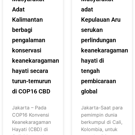
Adat
adat
Kalimantan
Kepulauan Aru
berbagi
serukan
pengalaman
perlindungan
konservasi
keanekaragaman
keanekaragaman
hayati di
hayati secara
tengah
turun-temurun
pembicaraan
di COP16 CBD
global
Jakarta – Pada
Jakarta-Saat para
COP16 Konvensi
pemimpin dunia
Keanekaragaman
berkumpul di Cali,
Hayati (CBD) di
Kolombia, untuk