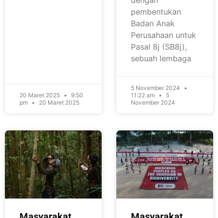
dengan
pembentukan
Badan Anak
Perusahaan untuk
Pasal 8j (SB8j),
sebuah lembaga
5 November 2024
20 Maret 2025
9:50
11:22 am
5
pm
20 Maret 2025
November 2024
Masyarakat
Masyarakat