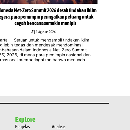
donesia Net-Zero Summit 2026 desak tindakan iklim
Indonesia N
egera, para pemimpin peringatkan peluang untuk
cegah bencana semakin menipis
1 Agustus 2026
Jakarta – Leb
menghadiri I
arta — Seruan untuk mengambil tindakan iklim
di Balai Karti
g lebih tegas dan mendesak mendominasi
mana para pe
bahasan dalam Indonesia Net-Zero Summit
peneliti, ...
ZS) 2026, di mana para pemimpin nasional dan
ernasional memperingatkan bahwa menunda ...
Explore
Penjelas
Analisis