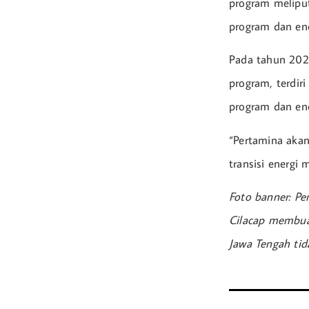
program meliput
program dan ene
Pada tahun 2022
program, terdir
program dan en
“Pertamina akan
transisi energi 
Foto banner: Pe
Cilacap membua
Jawa Tengah tida