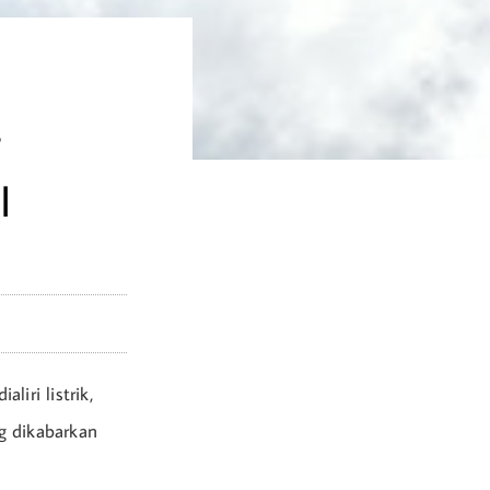
T
I
liri listrik,
ng dikabarkan