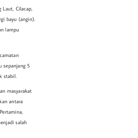
Laut, Cilacap,
rgi bayu (angin).
kan lampu
Kecamatan
u sepanjang 5
 stabil.
kan masyarakat
kan antara
 Pertamina,
enjadi salah