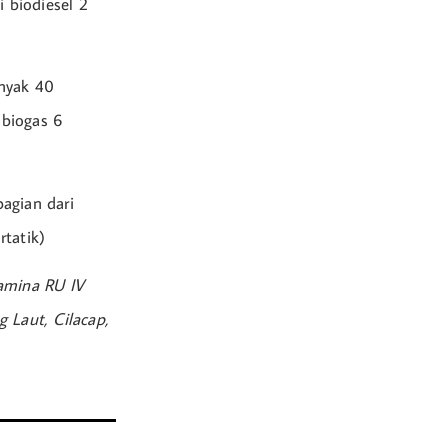
 biodiesel 2
nyak 40
 biogas 6
agian dari
rtatik)
tamina RU IV
Laut, Cilacap,