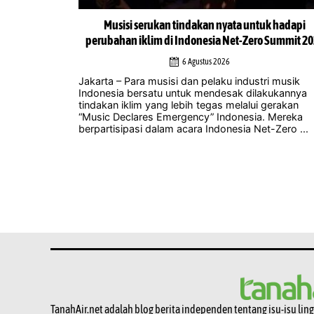
di peluang
Musisi serukan tindakan nyata untuk hadapi
karta
perubahan iklim di Indonesia Net-Zero Summit 2
6 Agustus 2026
i Jakarta
Jakarta – Para musisi dan pelaku industri musik
h pembuangan:
Indonesia bersatu untuk mendesak dilakukannya
ukan sampah
tindakan iklim yang lebih tegas melalui gerakan
, semakin
“Music Declares Emergency” Indonesia. Mereka
berpartisipasi dalam acara Indonesia Net-Zero ...
TanahAir.net adalah blog berita independen tentang isu-isu lin