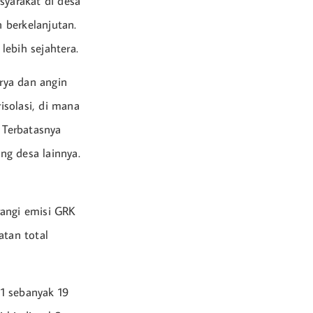
syarakat di desa
n berkelanjutan.
ebih sejahtera.
rya dan angin
solasi, di mana
 Terbatasnya
ng desa lainnya.
angi emisi GRK
tan total
1 sebanyak 19