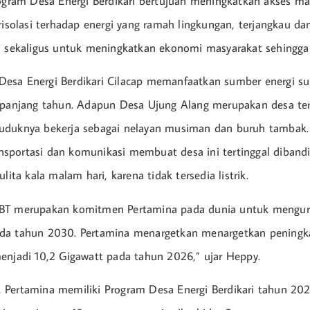
rogram Desa Energi Berdikari bertujuan meningkatkan akses ma
risolasi terhadap energi yang ramah lingkungan, terjangkau da
a sekaligus untuk meningkatkan ekonomi masyarakat sehingga l
esa Energi Berdikari Cilacap memanfaatkan sumber energi su
epanjang tahun. Adapun Desa Ujung Alang merupakan desa teri
uduknya bekerja sebagai nelayan musiman dan buruh tambak.
ransportasi dan komunikasi membuat desa ini tertinggal dibandi
ulita kala malam hari, karena tidak tersedia listrik.
BT merupakan komitmen Pertamina pada dunia untuk mengur
da tahun 2030. Pertamina menargetkan menargetkan peningka
enjadi 10,2 Gigawatt pada tahun 2026,” ujar Heppy.
Pertamina memiliki Program Desa Energi Berdikari tahun 202