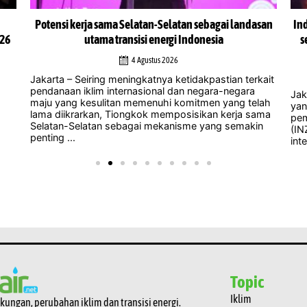
Potensi kerja sama Selatan-Selatan sebagai landasan
In
026
utama transisi energi Indonesia
s
4 Agustus 2026
Jakarta – Seiring meningkatnya ketidakpastian terkait
pendanaan iklim internasional dan negara-negara
Jak
maju yang kesulitan memenuhi komitmen yang telah
yan
lama diikrarkan, Tiongkok memposisikan kerja sama
pem
Selatan-Selatan sebagai mekanisme yang semakin
(IN
penting ...
int
Topic
Iklim
gkungan, perubahan iklim dan transisi energi.