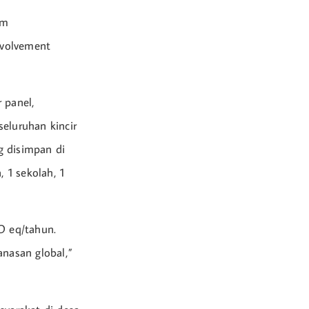
am
nvolvement
r panel,
eluruhan kincir
g disimpan di
 1 sekolah, 1
O eq/tahun.
nasan global,”