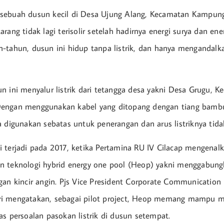
sebuah dusun kecil di Desa Ujung Alang, Kecamatan Kampung 
rang tidak lagi terisolir setelah hadirnya energi surya dan ene
-tahun, dusun ini hidup tanpa listrik, dan hanya mengandal
n ini menyalur listrik dari tetangga desa yakni Desa Grugu, 
engan menggunakan kabel yang ditopang dengan tiang bamb
a digunakan sebatas untuk penerangan dan arus listriknya tidak
 terjadi pada 2017, ketika Pertamina RU IV Cilacap mengenal
n teknologi hybrid energy one pool (Heop) yakni menggabung
gan kincir angin. Pjs Vice President Corporate Communication
i mengatakan, sebagai pilot project, Heop memang mampu m
as persoalan pasokan listrik di dusun setempat.