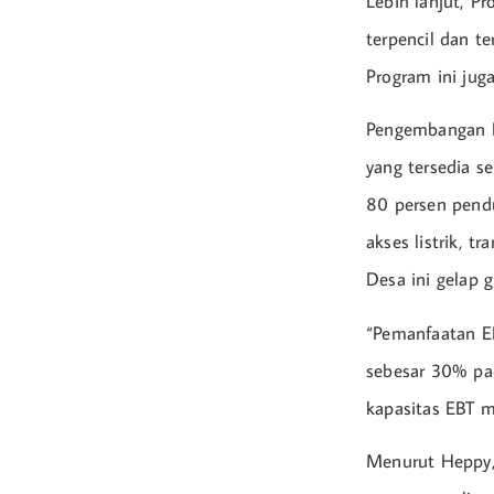
Lebih lanjut, P
terpencil dan te
Program ini jug
Pengembangan D
yang tersedia s
80 persen pend
akses listrik, t
Desa ini gelap g
“Pemanfaatan E
sebesar 30% pa
kapasitas EBT m
Menurut Heppy, 