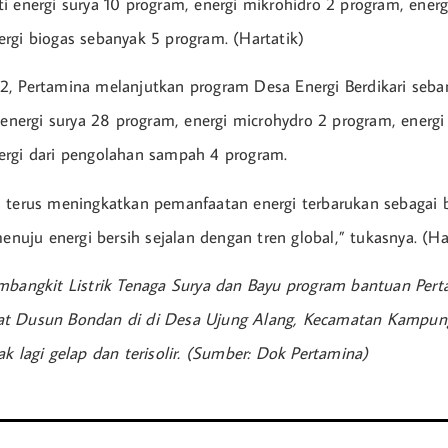
i energi surya 10 program, energi mikrohidro 2 program, energi
rgi biogas sebanyak 5 program. (Hartatik)
, Pertamina melanjutkan program Desa Energi Berdikari seba
i energi surya 28 program, energi microhydro 2 program, energi
ergi dari pengolahan sampah 4 program.
 terus meningkatkan pemanfaatan energi terbarukan sebagai b
menuju energi bersih sejalan dengan tren global,” tukasnya. (Ha
mbangkit Listrik Tenaga Surya dan Bayu program bantuan Per
t Dusun Bondan di di Desa Ujung Alang, Kecamatan Kampung 
k lagi gelap dan terisolir. (Sumber: Dok Pertamina)