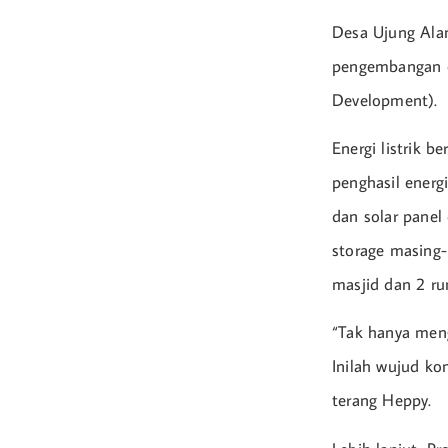
Desa Ujung Alan
pengembangan e
Development).
Energi listrik b
penghasil energ
dan solar panel
storage masing-
masjid dan 2 ru
“Tak hanya meng
Inilah wujud k
terang Heppy.