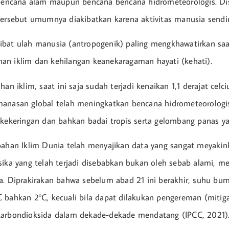
u bencana alam maupun bencana bencana hidrometeorologis. D
tersebut umumnya diakibatkan karena aktivitas manusia sendir
bat ulah manusia (antropogenik) paling mengkhawatirkan saat
n iklim dan kehilangan keanekaragaman hayati (kehati).
han iklim, saat ini saja sudah terjadi kenaikan 1,1 derajat cel
manasan global telah meningkatkan bencana hidrometeorologi
 kekeringan dan bahkan badai tropis serta gelombang panas 
bahan Iklim Dunia telah menyajikan data yang sangat meyaki
sika yang telah terjadi disebabkan bukan oleh sebab alami, me
a. Diprakirakan bahwa sebelum abad 21 ini berakhir, suhu bum
 bahkan 2°C, kecuali bila dapat dilakukan pengereman (mitig
karbondioksida dalam dekade-dekade mendatang (IPCC, 2021)