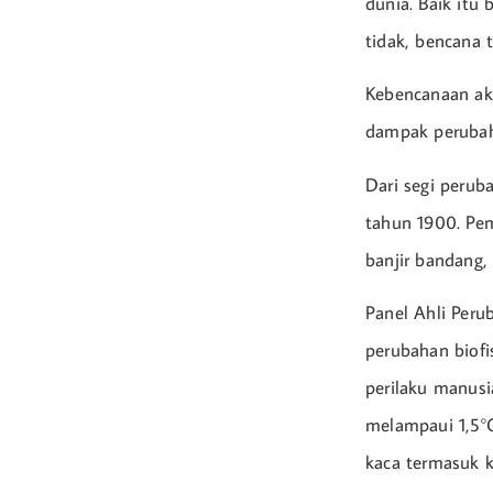
dunia. Baik it
tidak, bencana 
Kebencanaan aki
dampak perubaha
Dari segi peruba
tahun 1900. Pe
banjir bandang,
Panel Ahli Peru
perubahan biofi
perilaku manusi
melampaui 1,5°C
kaca termasuk 