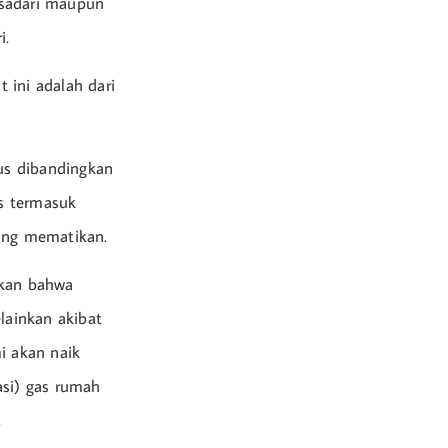
isadari maupun
i.
 ini adalah dari
cius dibandingkan
s termasuk
yang mematikan.
nkan bahwa
lainkan akibat
i akan naik
asi) gas rumah
.