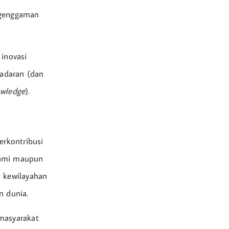
 genggaman
 inovasi
adaran (dan
owledge
).
erkontribusi
lami maupun
a kewilayahan
n dunia.
masyarakat