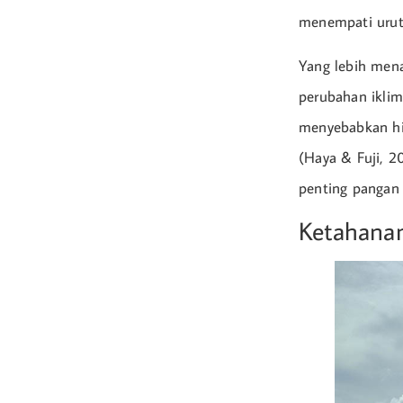
menempati uruta
Yang lebih mena
perubahan ikli
menyebabkan hil
(Haya & Fuji, 2
penting pangan 
Ketahanan