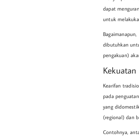
dapat mengurang
untuk melakuka
Bagaimanapun, I
dibutuhkan unt
pengakuan) akan
Kekuatan 
Kearifan tradis
pada penguatan
yang didomestik
(regional) dan 
Contohnya, anta