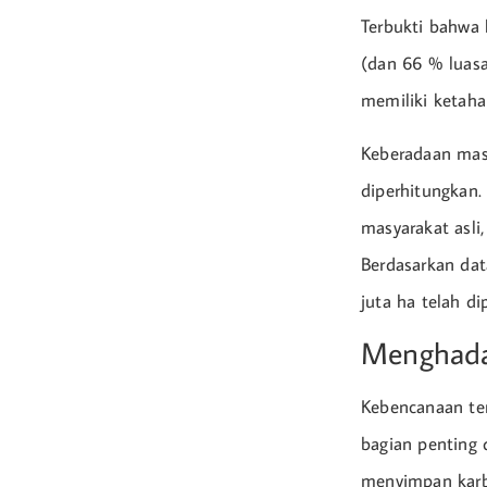
Terbukti bahwa
(dan 66 % luasa
memiliki ketaha
Keberadaan masy
diperhitungkan.
masyarakat asli,
Berdasarkan dat
juta ha telah d
Menghada
Kebencanaan ten
bagian penting 
menyimpan karbo