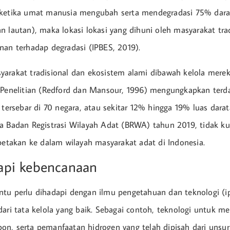
 ketika umat manusia mengubah serta mendegradasi 75% dara
n lautan), maka lokasi lokasi yang dihuni oleh masyarakat tra
nan terhadap degradasi (IPBES, 2019).
arakat tradisional dan ekosistem alami dibawah kelola merek
 Penelitian (Redford dan Mansour, 1996) mengungkapkan terd
 tersebar di 70 negara, atau sekitar 12% hingga 19% luas dara
a Badan Registrasi Wilayah Adat (BRWA) tahun 2019, tidak ku
ipetakan ke dalam wilayah masyarakat adat di Indonesia.
pi kebencanaan
tu perlu dihadapi dengan ilmu pengetahuan dan teknologi (ip
dari tata kelola yang baik. Sebagai contoh, teknologi untuk 
n, serta pemanfaatan hidrogen yang telah dipisah dari unsu