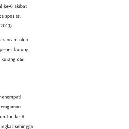
 ke-6 akibat
ta spesies.
 2019)
terancam oleh
spesies burung
 kurang dari
 menempati
ekeragaman
urutan ke-8.
ingkat sehingga