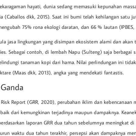
nekaragaman hayati, dunia sedang memasuki kepunahan massal
 (Caballos dkk, 2015). Saat ini bumi telah kehilangan satu ju
mengubah 75% rona ekologi daratan, dan 66 % lautan (IPBES,
pula jasa lingkungan yang disimpan ekosistem alami dan akan 
es. Sebagai contoh, di lembah Napu (Sulteng) saja berbagai 
indungi tanaman kopi dari hama. Nilai perlindungan ini tidak
tare (Maas dkk, 2013), angka yang mendekati fantastis.
 Ganda
 Risk Report (GRR, 2020), perubahan iklim dan kebencanaan
gi baik dari kemungkinan terjadinya maupun dampaknya. Kean
 berdasarkan laporan GRR dua tahun sebelumnya meningkat di 
run waktu dua tahun terakhir, persepsi akan dampaknya men