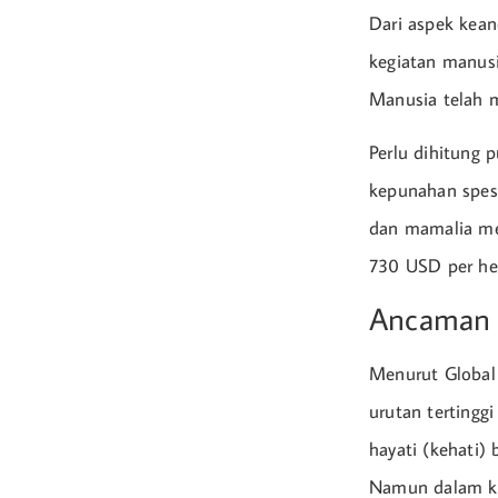
Dari aspek kea
kegiatan manusia
Manusia telah 
Perlu dihitung 
kepunahan spesi
dan mamalia mel
730 USD per hek
Ancaman
Menurut Global
urutan terting
hayati (kehati)
Namun dalam ku