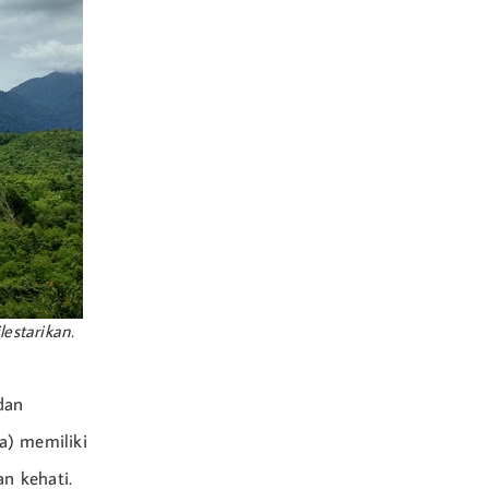
estarikan.
dan
a) memiliki
an kehati.