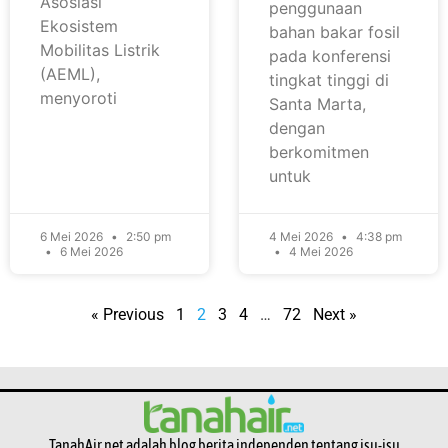
Asosiasi
penggunaan
Ekosistem
bahan bakar fosil
Mobilitas Listrik
pada konferensi
(AEML),
tingkat tinggi di
menyoroti
Santa Marta,
dengan
berkomitmen
untuk
6 Mei 2026
2:50 pm
4 Mei 2026
4:38 pm
6 Mei 2026
4 Mei 2026
« Previous
1
2
3
4
…
72
Next »
TanahAir.net adalah blog berita independen tentang isu-isu