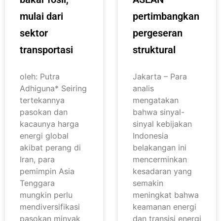
mulai dari
pertimbangkan
sektor
pergeseran
transportasi
struktural
oleh: Putra
Jakarta – Para
Adhiguna* Seiring
analis
tertekannya
mengatakan
pasokan dan
bahwa sinyal-
kacaunya harga
sinyal kebijakan
energi global
Indonesia
akibat perang di
belakangan ini
Iran, para
mencerminkan
pemimpin Asia
kesadaran yang
Tenggara
semakin
mungkin perlu
meningkat bahwa
mendiversifikasi
keamanan energi
pasokan minyak
dan transisi energi