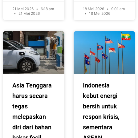
21 Mei 2026
6:18 am
18 Mei 2026
9:01 am
21 Mei 2026
18 Mei 2026
Asia Tenggara
Indonesia
harus secara
kebut energi
tegas
bersih untuk
melepaskan
respon krisis,
diri dari bahan
sementara
bakar fosil,
ASEAN