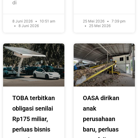
di
8 Juni 2026
10:51 am
25 Mei 2026
7:39 pm
8 Juni 2026
25 Mei 2026
TOBA terbitkan
OASA dirikan
obligasi senilai
anak
Rp175 miliar,
perusahaan
perluas bisnis
baru, perluas