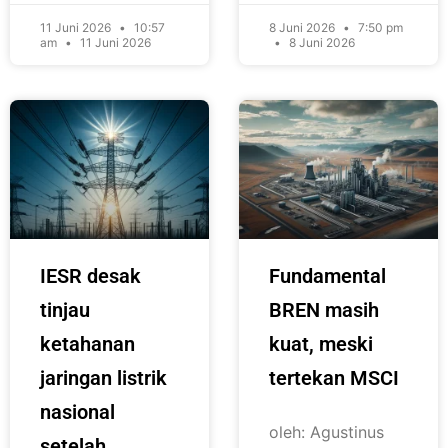
11 Juni 2026
10:57
8 Juni 2026
7:50 pm
am
11 Juni 2026
8 Juni 2026
IESR desak
Fundamental
tinjau
BREN masih
ketahanan
kuat, meski
jaringan listrik
tertekan MSCI
nasional
oleh: Agustinus
setelah