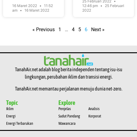
25 Februari 2022
16 Maret 2022
11:52
12:46 pm
25 Februari
am
16 Maret 2022
2022
« Previous
1
…
4
5
6
Next »
TanahAir.net adalah blog berita independen tentang isu-isu
lingkungan, perubahan iklim dan transisi energi.
TanahAir.net memantau perjalanan menuju dunia net-zero.
Topic
Explore
Iklim
Penjelas
Analisis
Energi
Sudut Pandang
Korporat
Energi Terbarukan
Wawancara