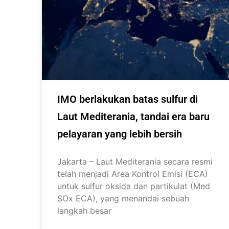
IMO berlakukan batas sulfur di
Laut Mediterania, tandai era baru
pelayaran yang lebih bersih
Jakarta – Laut Mediterania secara resmi
telah menjadi Area Kontrol Emisi (ECA)
untuk sulfur oksida dan partikulat (Med
SOx ECA), yang menandai sebuah
langkah besar