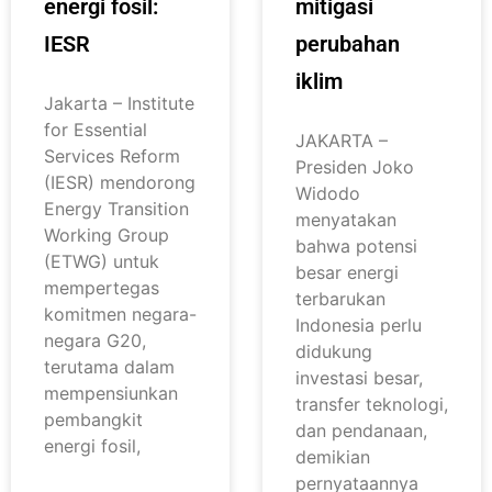
energi fosil:
mitigasi
IESR
perubahan
iklim
Jakarta – Institute
for Essential
JAKARTA –
Services Reform
Presiden Joko
(IESR) mendorong
Widodo
Energy Transition
menyatakan
Working Group
bahwa potensi
(ETWG) untuk
besar energi
mempertegas
terbarukan
komitmen negara-
Indonesia perlu
negara G20,
didukung
terutama dalam
investasi besar,
mempensiunkan
transfer teknologi,
pembangkit
dan pendanaan,
energi fosil,
demikian
pernyataannya