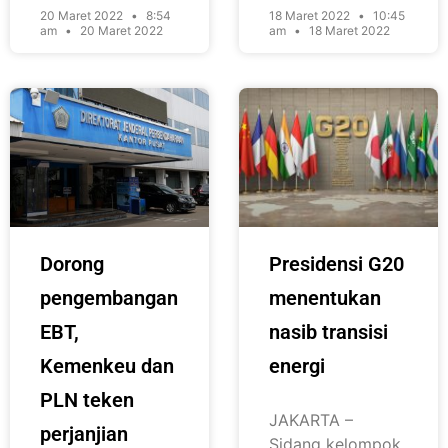
20 Maret 2022
8:54
18 Maret 2022
10:45
am
20 Maret 2022
am
18 Maret 2022
Dorong
Presidensi G20
pengembangan
menentukan
EBT,
nasib transisi
Kemenkeu dan
energi
PLN teken
JAKARTA –
perjanjian
Sidang kelompok