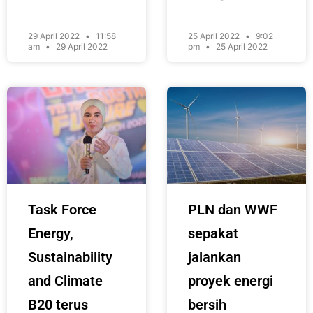
29 April 2022
11:58
25 April 2022
9:02
am
29 April 2022
pm
25 April 2022
Task Force
PLN dan WWF
Energy,
sepakat
Sustainability
jalankan
and Climate
proyek energi
B20 terus
bersih