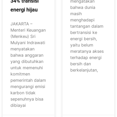
34% transisi
mengatakan
bahwa dunia
energi hijau
masih
menghadapi
JAKARTA –
tantangan dalam
Menteri Keuangan
bertransisi ke
(Menkeu) Sri
energi bersih,
Mulyani Indrawati
yaitu belum
menyatakan
meratanya akses
bahwa anggaran
terhadap energi
yang dibutuhkan
bersih dan
untuk memenuhi
berkelanjutan,
komitmen
pemerintah dalam
mengurangi emisi
karbon tidak
sepenuhnya bisa
dibiayai