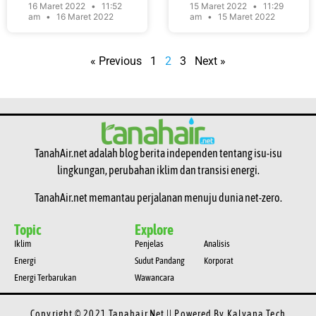
16 Maret 2022
11:52
15 Maret 2022
11:29
am
16 Maret 2022
am
15 Maret 2022
« Previous
1
2
3
Next »
TanahAir.net adalah blog berita independen tentang isu-isu
lingkungan, perubahan iklim dan transisi energi.
TanahAir.net memantau perjalanan menuju dunia net-zero.
Topic
Explore
Iklim
Penjelas
Analisis
Energi
Sudut Pandang
Korporat
Energi Terbarukan
Wawancara
Copyright © 2021 Tanahair.net || Powered By
Kalyana Tech