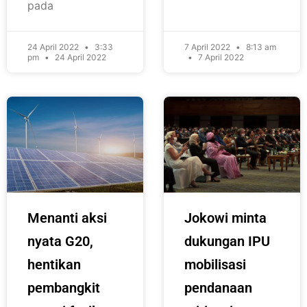
pada
24 April 2022
3:33
7 April 2022
8:13 am
pm
24 April 2022
7 April 2022
Menanti aksi
Jokowi minta
nyata G20,
dukungan IPU
hentikan
mobilisasi
pembangkit
pendanaan