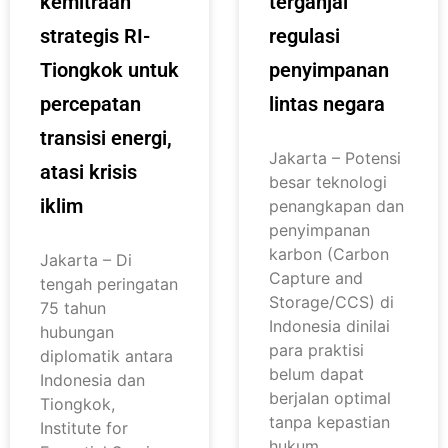
kemitraan
terganjal
strategis RI-
regulasi
Tiongkok untuk
penyimpanan
percepatan
lintas negara
transisi energi,
Jakarta – Potensi
atasi krisis
besar teknologi
iklim
penangkapan dan
penyimpanan
karbon (Carbon
Jakarta – Di
Capture and
tengah peringatan
Storage/CCS) di
75 tahun
Indonesia dinilai
hubungan
para praktisi
diplomatik antara
belum dapat
Indonesia dan
berjalan optimal
Tiongkok,
tanpa kepastian
Institute for
hukum