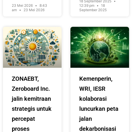
18 September 2025
23 Mei 2026
8:43
12:39 pm
18
am
23 Mei 2026
September 2025
ZONAEBT,
Kemenperin,
Zeroboard Inc.
WRI, IESR
jalin kemitraan
kolaborasi
strategis untuk
luncurkan peta
percepat
jalan
proses
dekarbonisasi