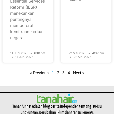
Essential Services
Reform (IESR)
menekankan
pentingnya
mempererat
kemitraan kedua
negara
11 Juni 2025
6:18 pm
22 Mei 2025
4:37 pm
11 Juni 2025
22 Mei 2025
« Previous
1
2
3
4
Next »
TanahAir.net adalah blog berita independen tentang isu-isu
lingkungan, perubahan iklim dan transisi energi.