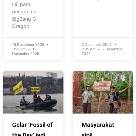
ini, para
penggemar
BigBang G-
Dragon
15 Desember 2025
2 Desember 2025
1:53 pm
15
2:39 pm
2 Desember
Desember 2025
2025
Gelar ‘Fossil of
Masyarakat
the Day’ jadi
sipil