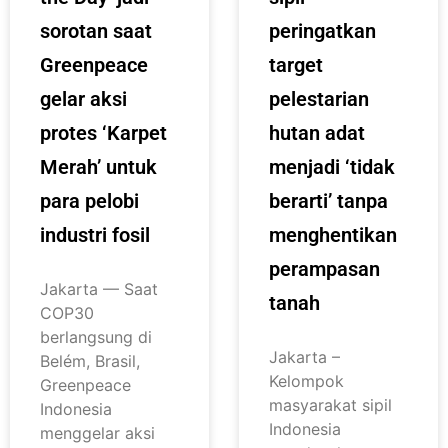
sorotan saat
peringatkan
Greenpeace
target
gelar aksi
pelestarian
protes ‘Karpet
hutan adat
Merah’ untuk
menjadi ‘tidak
para pelobi
berarti’ tanpa
industri fosil
menghentikan
perampasan
Jakarta — Saat
tanah
COP30
berlangsung di
Jakarta –
Belém, Brasil,
Kelompok
Greenpeace
masyarakat sipil
Indonesia
Indonesia
menggelar aksi