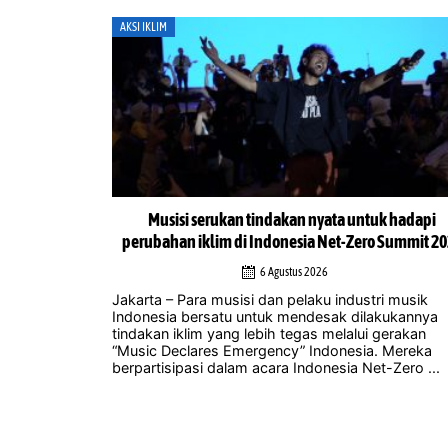
AKSI IKLIM
uk hadapi
Potensi kerja sama Selatan-Selatan sebagai landa
 Summit 2026
utama transisi energi Indonesia
4 Agustus 2026
ri musik
Jakarta – Seiring meningkatnya ketidakpastian terk
akukannya
pendanaan iklim internasional dan negara-negara
gerakan
maju yang kesulitan memenuhi komitmen yang te
. Mereka
lama diikrarkan, Tiongkok memposisikan kerja s
-Zero ...
Selatan-Selatan sebagai mekanisme yang semaki
penting ...