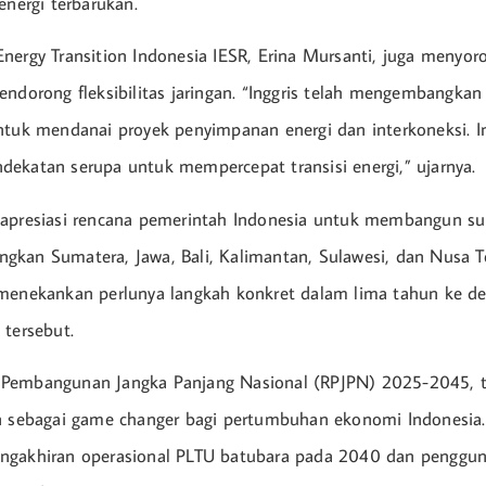
energi terbarukan.
nergy Transition Indonesia IESR, Erina Mursanti, juga menyoro
endorong fleksibilitas jaringan. “Inggris telah mengembangkan
ntuk mendanai proyek penyimpanan energi dan interkoneksi. I
ekatan serupa untuk mempercepat transisi energi,” ujarnya.
apresiasi rencana pemerintah Indonesia untuk membangun sup
kan Sumatera, Jawa, Bali, Kalimantan, Sulawesi, dan Nusa T
 menekankan perlunya langkah konkret dalam lima tahun ke d
 tersebut.
Pembangunan Jangka Panjang Nasional (RPJPN) 2025-2045, tr
an sebagai game changer bagi pertumbuhan ekonomi Indonesia
ngakhiran operasional PLTU batubara pada 2040 dan penggu