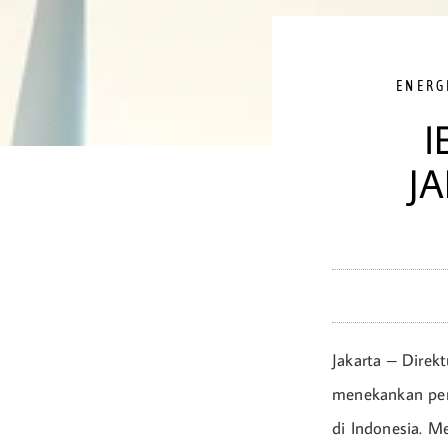
ENERG
I
J
Jakarta – Direkt
menekankan penti
di Indonesia. M