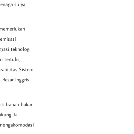
tenaga surya
 memerlukan
ernisasi
rasi teknologi
 tertulis,
ibilitas Sistem
 Besar Inggris
nti bahan bakar
ukung. Ia
k mengakomodasi