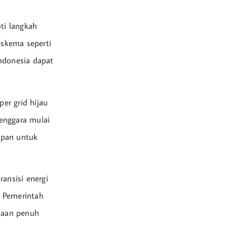
ti langkah
 skema seperti
ndonesia dapat
er grid hijau
enggara mulai
epan untuk
ansisi energi
. Pemerintah
naan penuh