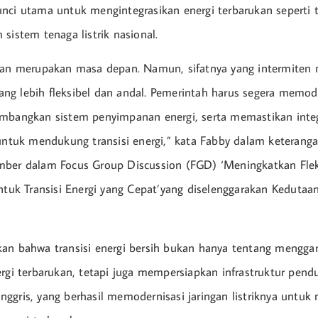
nci utama untuk mengintegrasikan energi terbarukan seperti 
sistem tenaga listrik nasional.
ukan merupakan masa depan. Namun, sifatnya yang intermiten
 yang lebih fleksibel dan andal. Pemerintah harus segera memod
mbangkan sistem penyimpanan energi, serta memastikan integ
 untuk mendukung transisi energi,” kata Fabby dalam keterangan
ber dalam Focus Group Discussion (FGD) ‘Meningkatkan Fleks
untuk Transisi Energi yang Cepat’yang diselenggarakan Kedutaan
an bahwa transisi energi bersih bukan hanya tentang mengga
ergi terbarukan, tetapi juga mempersiapkan infrastruktur pend
ggris, yang berhasil memodernisasi jaringan listriknya untu