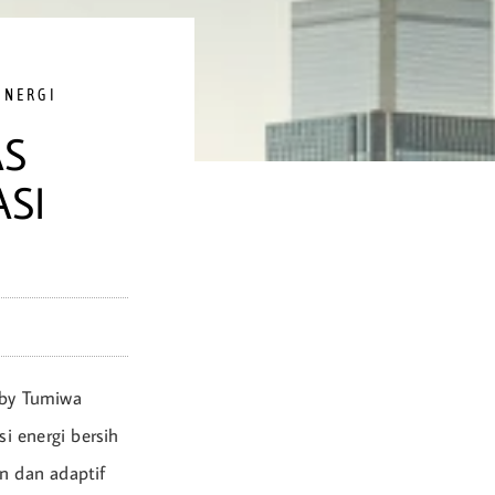
ENERGI
AS
SI
abby Tumiwa
i energi bersih
n dan adaptif