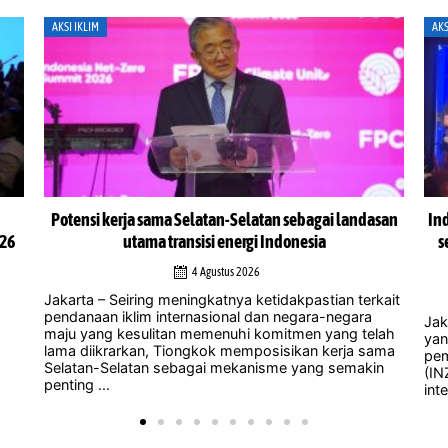
AKSI IKLIM
AKS
san
Indonesia Net-Zero Summit 2026 desak tindakan iklim
In
segera, para pemimpin peringatkan peluang untuk
cegah bencana semakin menipis
1 Agustus 2026
ait
Jak
men
Jakarta — Seruan untuk mengambil tindakan iklim
lah
di 
yang lebih tegas dan mendesak mendominasi
ama
man
pembahasan dalam Indonesia Net-Zero Summit
n
pene
(INZS) 2026, di mana para pemimpin nasional dan
internasional memperingatkan bahwa menunda ...