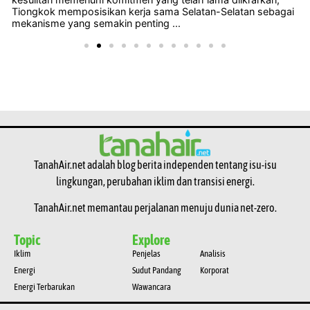
Tiongkok memposisikan kerja sama Selatan-Selatan sebagai
mekanisme yang semakin penting ...
TanahAir.net adalah blog berita independen tentang isu-isu
lingkungan, perubahan iklim dan transisi energi.
TanahAir.net memantau perjalanan menuju dunia net-zero.
Topic
Explore
Iklim
Penjelas
Analisis
Energi
Sudut Pandang
Korporat
Energi Terbarukan
Wawancara