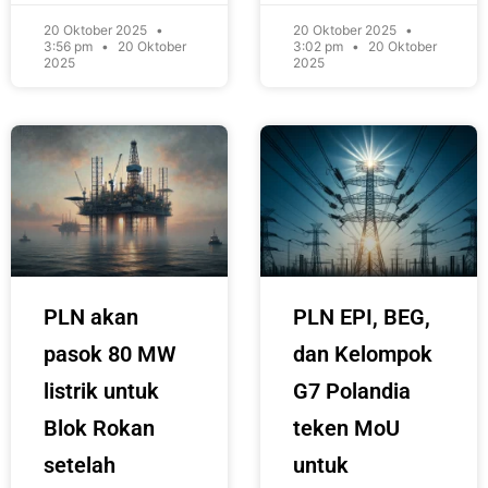
20 Oktober 2025
20 Oktober 2025
3:56 pm
20 Oktober
3:02 pm
20 Oktober
2025
2025
PLN akan
PLN EPI, BEG,
pasok 80 MW
dan Kelompok
listrik untuk
G7 Polandia
Blok Rokan
teken MoU
setelah
untuk