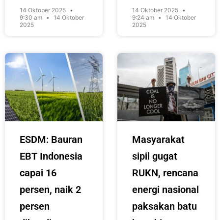
14 Oktober 2025
14 Oktober 2025
9:30 am
14 Oktober
9:24 am
14 Oktober
2025
2025
ESDM: Bauran
Masyarakat
EBT Indonesia
sipil gugat
capai 16
RUKN, rencana
persen, naik 2
energi nasional
persen
paksakan batu