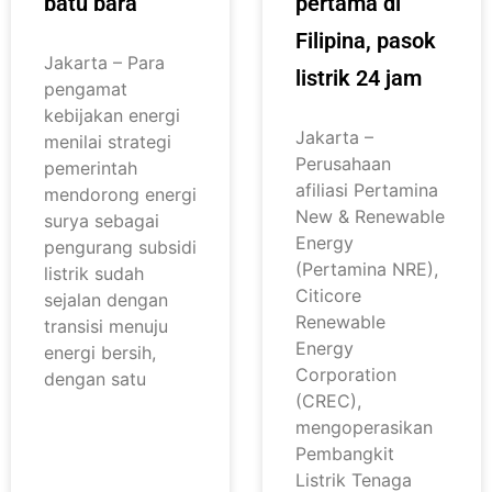
batu bara
pertama di
Filipina, pasok
Jakarta – Para
listrik 24 jam
pengamat
kebijakan energi
Jakarta –
menilai strategi
Perusahaan
pemerintah
afiliasi Pertamina
mendorong energi
New & Renewable
surya sebagai
Energy
pengurang subsidi
(Pertamina NRE),
listrik sudah
Citicore
sejalan dengan
Renewable
transisi menuju
Energy
energi bersih,
Corporation
dengan satu
(CREC),
mengoperasikan
Pembangkit
Listrik Tenaga