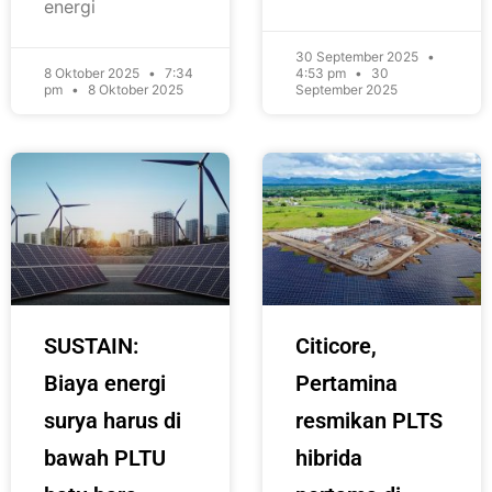
energi
30 September 2025
8 Oktober 2025
7:34
4:53 pm
30
pm
8 Oktober 2025
September 2025
SUSTAIN:
Citicore,
Biaya energi
Pertamina
surya harus di
resmikan PLTS
bawah PLTU
hibrida