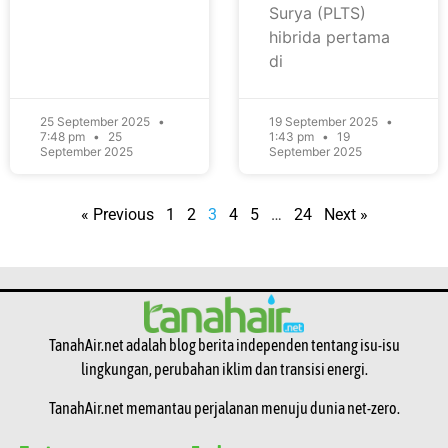
Surya (PLTS)
hibrida pertama
di
25 September 2025
19 September 2025
7:48 pm
25
1:43 pm
19
September 2025
September 2025
« Previous
1
2
3
4
5
…
24
Next »
TanahAir.net adalah blog berita independen tentang isu-isu
lingkungan, perubahan iklim dan transisi energi.
TanahAir.net memantau perjalanan menuju dunia net-zero.