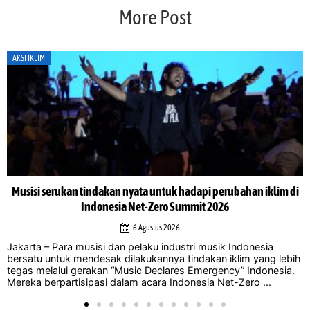
More Post
AKSI IKLIM
Potensi kerja sama Selatan-Selatan sebagai landasan utama
transisi energi Indonesia
4 Agustus 2026
Jakarta – Seiring meningkatnya ketidakpastian terkait
pendanaan iklim internasional dan negara-negara maju yang
kesulitan memenuhi komitmen yang telah lama diikrarkan,
Tiongkok memposisikan kerja sama Selatan-Selatan sebagai
mekanisme yang semakin penting ...