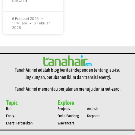
secara
6 Februari 2026
11:41 am
6 Februari
2026
TanahAir.net adalah blog berita independen tentang isu-isu
lingkungan, perubahan iklim dan transisi energi.
TanahAir.net memantau perjalanan menuju dunia net-zero.
Topic
Explore
Iklim
Penjelas
Analisis
Energi
Sudut Pandang
Korporat
Energi Terbarukan
Wawancara