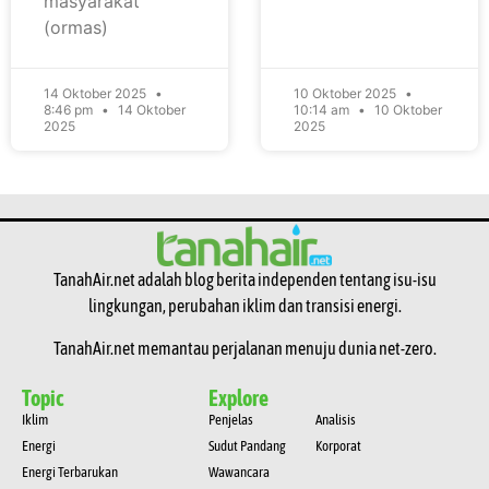
masyarakat
(ormas)
14 Oktober 2025
10 Oktober 2025
8:46 pm
14 Oktober
10:14 am
10 Oktober
2025
2025
TanahAir.net adalah blog berita independen tentang isu-isu
lingkungan, perubahan iklim dan transisi energi.
TanahAir.net memantau perjalanan menuju dunia net-zero.
Topic
Explore
Iklim
Penjelas
Analisis
Energi
Sudut Pandang
Korporat
Energi Terbarukan
Wawancara