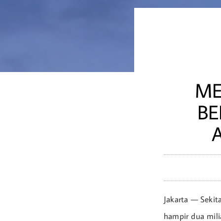
ME
BE
Jakarta — Sekit
hampir dua mili