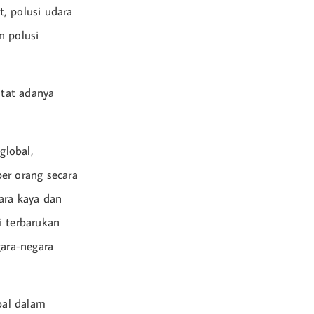
, polusi udara
 polusi
tat adanya
global,
er orang secara
ara kaya dan
i terbarukan
gara-negara
bal dalam