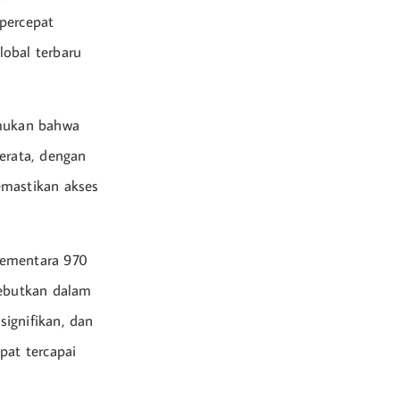
percepat
obal terbaru
emukan bahwa
erata, dengan
emastikan akses
 sementara 970
sebutkan dalam
signifikan, dan
apat tercapai