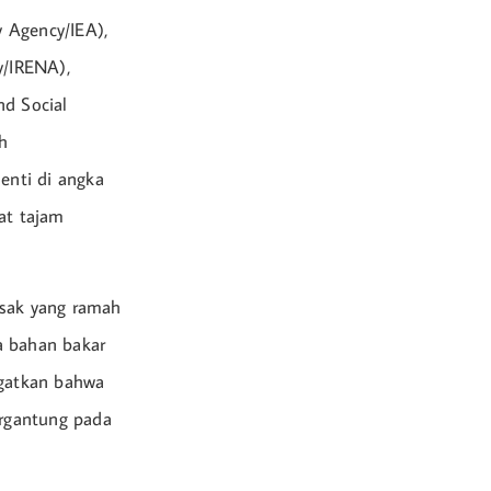
y Agency/IEA),
y/IRENA),
d Social
h
enti di angka
at tajam
asak yang ramah
a bahan bakar
ngatkan bahwa
ergantung pada