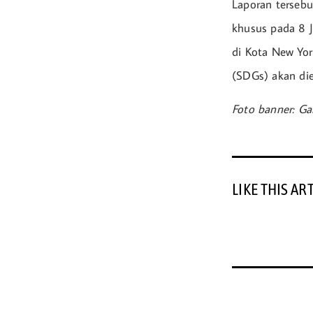
Laporan tersebu
khusus pada 8 J
di Kota New Yo
(SDGs) akan die
Foto banner: G
LIKE THIS AR