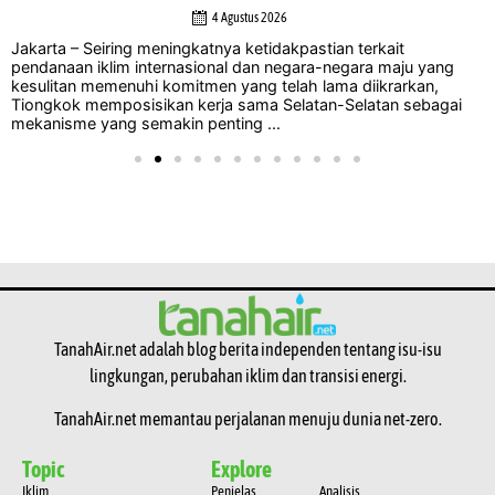
4 Agustus 2026
Jakarta – Seiring meningkatnya ketidakpastian terkait
pendanaan iklim internasional dan negara-negara maju yang
kesulitan memenuhi komitmen yang telah lama diikrarkan,
Tiongkok memposisikan kerja sama Selatan-Selatan sebagai
mekanisme yang semakin penting ...
TanahAir.net adalah blog berita independen tentang isu-isu
lingkungan, perubahan iklim dan transisi energi.
TanahAir.net memantau perjalanan menuju dunia net-zero.
Topic
Explore
Iklim
Penjelas
Analisis