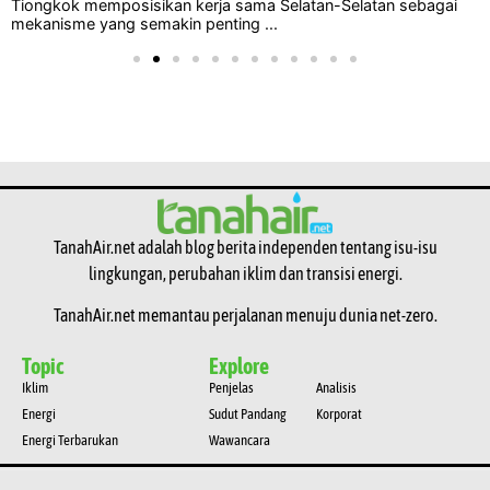
Tiongkok memposisikan kerja sama Selatan-Selatan sebagai
mekanisme yang semakin penting ...
TanahAir.net adalah blog berita independen tentang isu-isu
lingkungan, perubahan iklim dan transisi energi.
TanahAir.net memantau perjalanan menuju dunia net-zero.
Topic
Explore
Iklim
Penjelas
Analisis
Energi
Sudut Pandang
Korporat
Energi Terbarukan
Wawancara