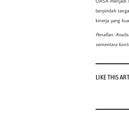
OASA menjadi sa
berpindah tanga
kinerja yang ku
Penafian: Anali
sementara konte
LIKE THIS AR