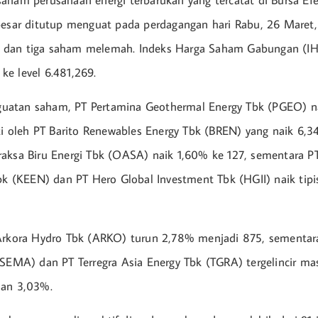
aham perusahaan energi terbarukan yang tercatat di Bursa Ef
besar ditutup menguat pada perdagangan hari Rabu, 26 Maret
dan tiga saham melemah. Indeks Harga Saham Gabungan (IH
e level 6.481,269.
atan saham, PT Pertamina Geothermal Energy Tbk (PGEO) n
uti oleh PT Barito Renewables Energy Tbk (BREN) yang naik 6,3
aksa Biru Energi Tbk (OASA) naik 1,60% ke 127, sementara P
Tbk (KEEN) dan PT Hero Global Investment Tbk (HGII) naik tip
 Arkora Hydro Tbk (ARKO) turun 2,78% menjadi 875, sement
(SEMA) dan PT Terregra Asia Energy Tbk (TGRA) tergelincir m
dan 3,03%.