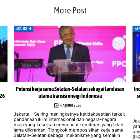
More Post
AKSI IKLIM
AKS
san
Indonesia Net-Zero Summit 2026 desak tindakan iklim
In
segera, para pemimpin peringatkan peluang untuk
cegah bencana semakin menipis
1 Agustus 2026
ait
Jak
men
Jakarta — Seruan untuk mengambil tindakan iklim
lah
di 
yang lebih tegas dan mendesak mendominasi
ama
man
pembahasan dalam Indonesia Net-Zero Summit
n
pene
(INZS) 2026, di mana para pemimpin nasional dan