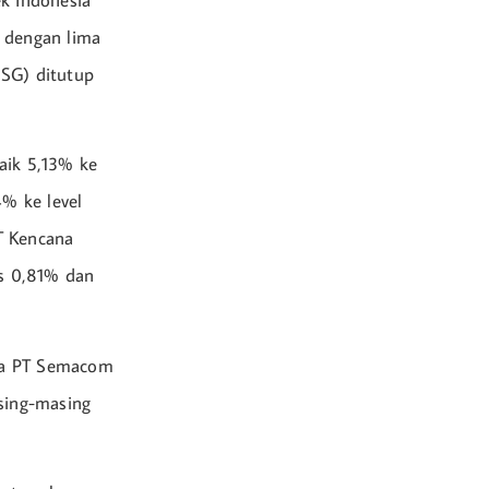
ek Indonesia
, dengan lima
SG) ditutup
aik 5,13% ke
4% ke level
T Kencana
is 0,81% dan
ara PT Semacom
asing-masing