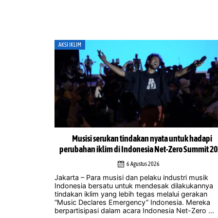
AKSI IKLIM
uk hadapi
Potensi kerja sama Selatan-Selatan sebagai landa
 Summit 2026
utama transisi energi Indonesia
4 Agustus 2026
ri musik
Jakarta – Seiring meningkatnya ketidakpastian terk
akukannya
pendanaan iklim internasional dan negara-negara
gerakan
maju yang kesulitan memenuhi komitmen yang te
. Mereka
lama diikrarkan, Tiongkok memposisikan kerja s
-Zero ...
Selatan-Selatan sebagai mekanisme yang semaki