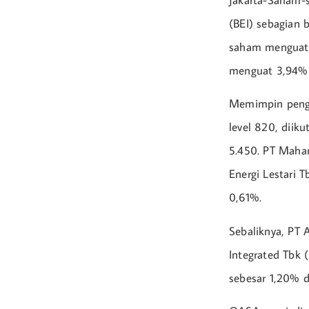
Jakarta-Saham-s
(BEI) sebagian 
saham menguat 
menguat 3,94% k
Memimpin pengu
level 820, diik
5.450. PT Mahar
Energi Lestari 
0,61%.
Sebaliknya, PT
Integrated Tbk 
sebesar 1,20% 