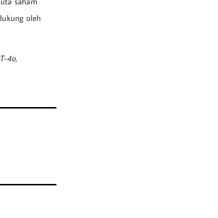
 juta saham
idukung oleh
T-4o,