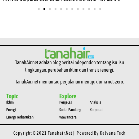
TanahAir.net adalah blog berita independen tentang isu-isu
lingkungan, perubahan iklim dan transisi energi.
TanahAir.net memantau perjalanan menuju dunia net-zero.
Topic
Explore
Iklim
Penjelas
Analisis
Energi
Sudut Pandang
Korporat
Energi Terbarukan
Wawancara
Copyright © 2021 Tanahair.net || Powered By
Kalyana Tech