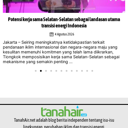
Potensi kerja sama Selatan-Selatan sebagai landasan utama
transisi energi Indonesia
4 Agustus 2026
Jakarta – Seiring meningkatnya ketidakpastian terkait
pendanaan iklim internasional dan negara-negara maju yang
kesulitan memenuhi komitmen yang telah lama diikrarkan,
Tiongkok memposisikan kerja sama Selatan-Selatan sebagai
mekanisme yang semakin penting ...
TanahAir.net adalah blog berita independen tentang isu-isu
lingkungan, perubahan iklim dan transisi energi.