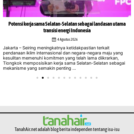
Potensi kerja sama Selatan-Selatan sebagai landasan utama
transisi energi Indonesia
4 Agustus 2026
Jakarta – Seiring meningkatnya ketidakpastian terkait
pendanaan iklim internasional dan negara-negara maju yang
kesulitan memenuhi komitmen yang telah lama diikrarkan,
Tiongkok memposisikan kerja sama Selatan-Selatan sebagai
mekanisme yang semakin penting ...
TanahAir.net adalah blog berita independen tentang isu-isu