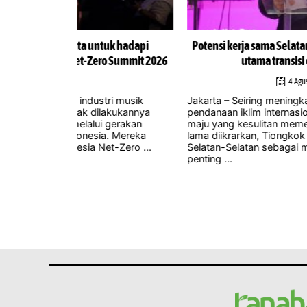
uk hadapi
Potensi kerja sama Selatan-Selatan sebagai landa
 Summit 2026
utama transisi energi Indonesia
4 Agustus 2026
ri musik
Jakarta – Seiring meningkatnya ketidakpastian terk
akukannya
pendanaan iklim internasional dan negara-negara
gerakan
maju yang kesulitan memenuhi komitmen yang te
. Mereka
lama diikrarkan, Tiongkok memposisikan kerja s
-Zero ...
Selatan-Selatan sebagai mekanisme yang semaki
penting ...