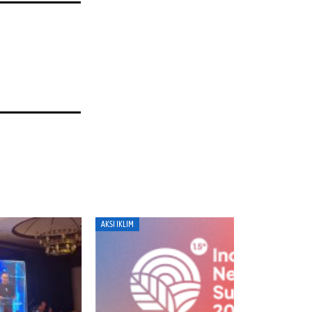
I IKLIM
ENERGI