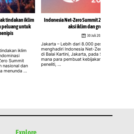
donesia Net-Zero Summit 2026 soroti pelaksanaan
Para ahli sam
aksi iklim dan green growth
kelola
30 Juli 2026
arta – Lebih dari 8.000 peserta diperkirakan akan
Jakarta – Re
ghadiri Indonesia Net-Zero Summit (INZS) 2026
mengembangka
Balai Kartini, Jakarta, pada Sabtu, 1 Agustus, di
sebesar 100 
a para pembuat kebijakan, pemimpin bisnis,
pakar iklim d
liti, ...
yang berpoten
Explore