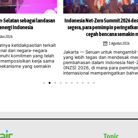
san
Indonesia Net-Zero Summit 2026 desak tindakan iklim
In
segera, para pemimpin peringatkan peluang untuk
cegah bencana semakin menipis
1 Agustus 2026
ait
Jak
men
Jakarta — Seruan untuk mengambil tindakan iklim
lah
di 
yang lebih tegas dan mendesak mendominasi
ama
man
pembahasan dalam Indonesia Net-Zero Summit
n
pene
(INZS) 2026, di mana para pemimpin nasional dan
internasional memperingatkan bahwa menunda ...
Topic