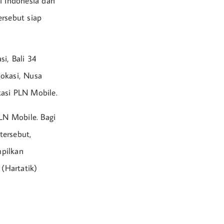
i Indonesia dan
ersebut siap
i, Bali 34
lokasi, Nusa
kasi PLN Mobile.
LN Mobile. Bagi
tersebut,
mpilkan
 (Hartatik)