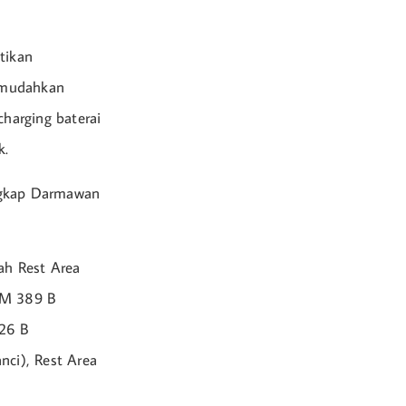
tikan
memudahkan
charging baterai
k.
ungkap Darmawan
ah Rest Area
KM 389 B
26 B
nci), Rest Area