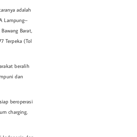
taranya adalah
9 A Lampung–
 Bawang Barat,
7 Terpeka (Tol
rakat beralih
umpuni dan
siap beroperasi
um charging,