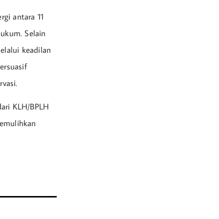
gi antara 11
ukum. Selain
lalui keadilan
ersuasif
vasi.
dari KLH/BPLH
memulihkan