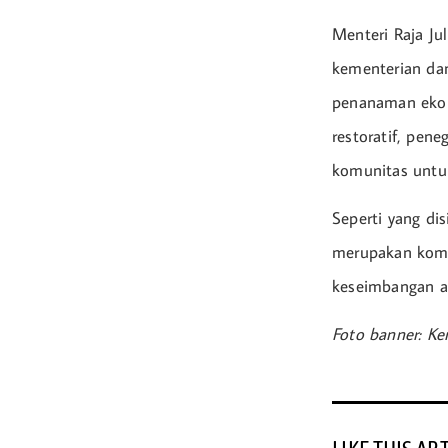
Menteri Raja Ju
kementerian da
penanaman ekol
restoratif, pen
komunitas untuk
Seperti yang di
merupakan komi
keseimbangan al
Foto banner: K