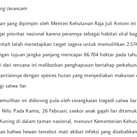
yang terancam
ihan yang dipimpin oleh Menteri Kehutanan Raja Juli Antoni i
ai prioritas nasional karena perannya sebagai habitat vital bag
intah telah menetapkan target segera untuk memulihkan 2.57
ngan tujuan jangka panjang mencapai 66.704 hektar pada tah
 dari rencana ini melibatkan penghapusan bertahap perkebun
ggantiannya dengan spesies hutan yang menyediakan makanan
i satwa liar.
mulihan ini didorong pula oleh serangkaian tragedi satwa liar 
 Nilo. Pada Kamis, 26 Februari, seekor anak gajah liar ditemu
 Kuning di dalam taman nasional, menurut Kementerian Kehu
n bahwa hewan tersebut mati akibat infeksi yang disebabkan 