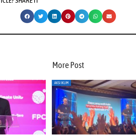
TICLE? SHARE IT
More Post
AKSI IKLIM
AKS