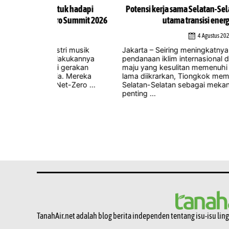
uk hadapi
Potensi kerja sama Selatan-Selatan sebagai landa
 Summit 2026
utama transisi energi Indonesia
4 Agustus 2026
ri musik
Jakarta – Seiring meningkatnya ketidakpastian terk
akukannya
pendanaan iklim internasional dan negara-negara
gerakan
maju yang kesulitan memenuhi komitmen yang te
. Mereka
lama diikrarkan, Tiongkok memposisikan kerja s
-Zero ...
Selatan-Selatan sebagai mekanisme yang semaki
penting ...
TanahAir.net adalah blog berita independen tentang isu-isu lin