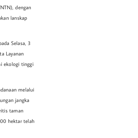
TNTN), dengan
hkan lanskap
pada Selasa, 3
ta Layanan
 ekologi tinggi
ndanaan melalui
ungan jangka
ritis taman
000 hektar telah