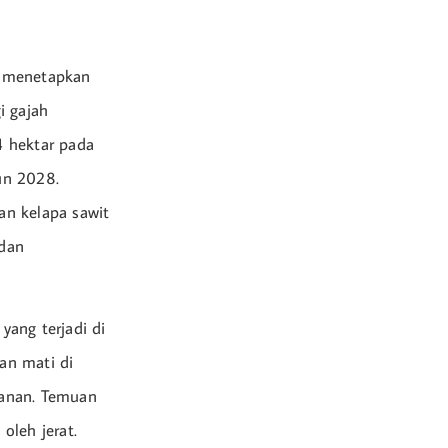
ni menetapkan
i gajah
4 hektar pada
un 2028.
an kelapa sawit
 dan
yang terjadi di
kan mati di
tanan. Temuan
oleh jerat.