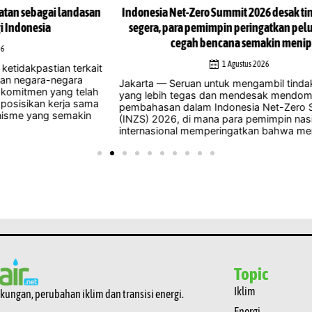
san
Indonesia Net-Zero Summit 2026 desak tindakan iklim
In
segera, para pemimpin peringatkan peluang untuk
cegah bencana semakin menipis
1 Agustus 2026
ait
Jak
men
Jakarta — Seruan untuk mengambil tindakan iklim
lah
di 
yang lebih tegas dan mendesak mendominasi
ama
man
pembahasan dalam Indonesia Net-Zero Summit
n
pene
(INZS) 2026, di mana para pemimpin nasional dan
internasional memperingatkan bahwa menunda ...
Topic
Iklim
gkungan, perubahan iklim dan transisi energi.
Energi