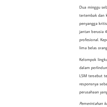
Dua minggu seb
tertembak dan k
penyangga kriti
jantan berusia 4
profesional. K
lima belas orang
Kelompok lingku
dalam perlindung
LSM tersebut t
responsnya seba
perusahaan yang 
Pemerintahan ko