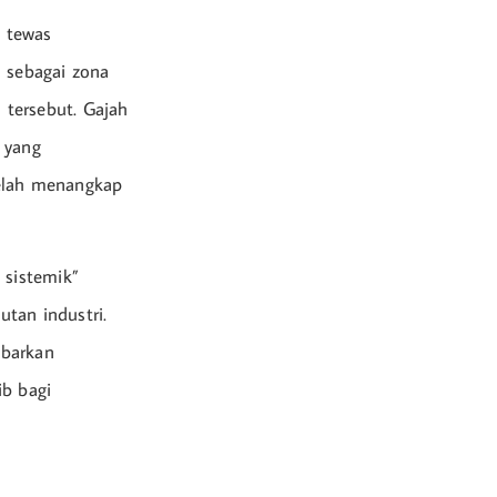
 tewas
i sebagai zona
 tersebut. Gajah
i yang
telah menangkap
 sistemik”
utan industri.
mbarkan
ib bagi