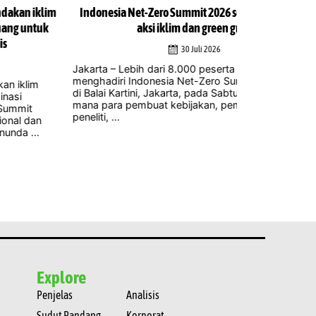
donesia Net-Zero Summit 2026 soroti pelaksanaan
Para ahli sam
aksi iklim dan green growth
kelola
30 Juli 2026
arta – Lebih dari 8.000 peserta diperkirakan akan
Jakarta – Re
ghadiri Indonesia Net-Zero Summit (INZS) 2026
mengembangka
Balai Kartini, Jakarta, pada Sabtu, 1 Agustus, di
sebesar 100 
a para pembuat kebijakan, pemimpin bisnis,
pakar iklim d
liti, ...
yang berpoten
Explore
Penjelas
Analisis
Sudut Pandang
Korporat