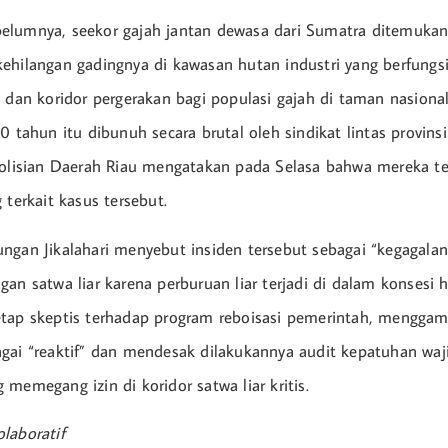
elumnya, seekor gajah jantan dewasa dari Sumatra ditemukan
ehilangan gadingnya di kawasan hutan industri yang berfungs
s dan koridor pergerakan bagi populasi gajah di taman nasional
0 tahun itu dibunuh secara brutal oleh sindikat lintas provins
epolisian Daerah Riau mengatakan pada Selasa bahwa mereka 
 terkait kasus tersebut.
ngan Jikalahari menyebut insiden tersebut sebagai “kegagalan
an satwa liar karena perburuan liar terjadi di dalam konsesi h
etap skeptis terhadap program reboisasi pemerintah, mengga
gai “reaktif” dan mendesak dilakukannya audit kepatuhan waj
memegang izin di koridor satwa liar kritis.
laboratif