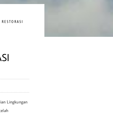
,
RESTORASI
SI
lian Lingkungan
telah