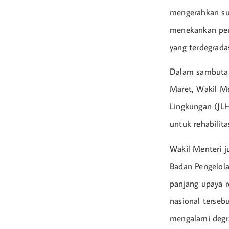
mengerahkan su
menekankan pen
yang terdegradas
Dalam sambutann
Maret, Wakil 
Lingkungan (JLH
untuk rehabilitas
Wakil Menteri j
Badan Pengelol
panjang upaya r
nasional tersebu
mengalami degra