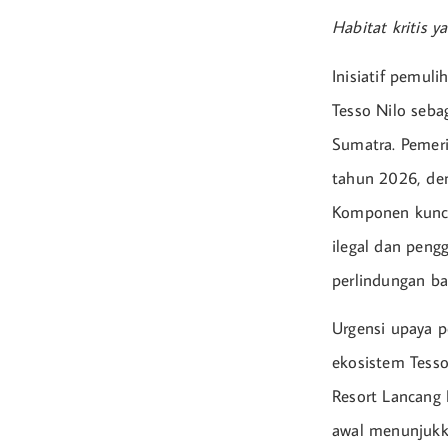
Habitat kritis 
Inisiatif pemul
Tesso Nilo sebag
Sumatra. Pemer
tahun 2026, de
Komponen kunci
ilegal dan pen
perlindungan bag
Urgensi upaya pe
ekosistem Tesso
Resort Lancang
awal menunjukka