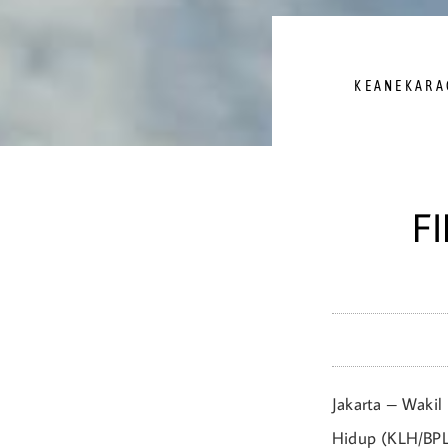
KEANEKARA
F
Jakarta – Waki
Hidup (KLH/BPL