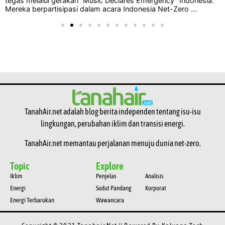
tegas melalui gerakan “Music Declares Emergency” Indonesia.
Mereka berpartisipasi dalam acara Indonesia Net-Zero ...
TanahAir.net adalah blog berita independen tentang isu-isu
lingkungan, perubahan iklim dan transisi energi.
TanahAir.net memantau perjalanan menuju dunia net-zero.
Topic
Explore
Iklim
Penjelas
Analisis
Energi
Sudut Pandang
Korporat
Energi Terbarukan
Wawancara