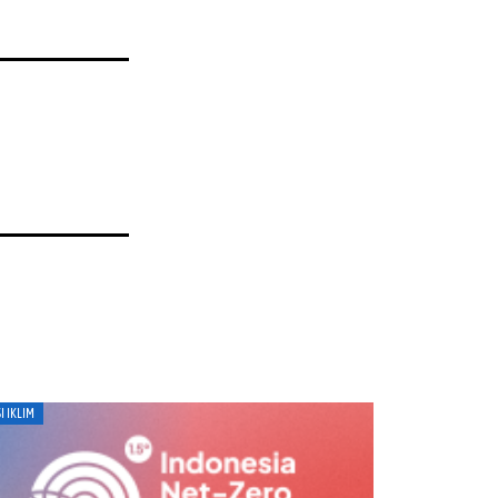
I IKLIM
ENERGI