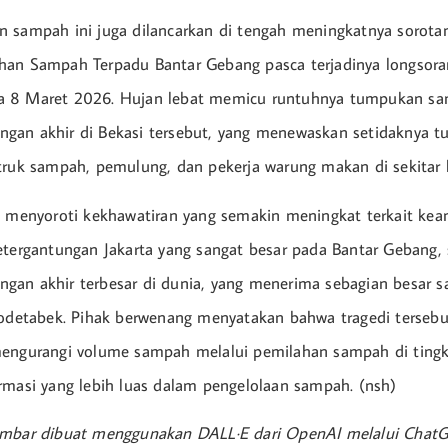
 sampah ini juga dilancarkan di tengah meningkatnya sorota
han Sampah Terpadu Bantar Gebang pasca terjadinya longsor
 8 Maret 2026. Hujan lebat memicu runtuhnya tumpukan sa
an akhir di Bekasi tersebut, yang menewaskan setidaknya tu
truk sampah, pemulung, dan pekerja warung makan di sekitar l
t menyoroti kekhawatiran yang semakin meningkat terkait ke
etergantungan Jakarta yang sangat besar pada Bantar Gebang, 
gan akhir terbesar di dunia, yang menerima sebagian besar 
abodetabek. Pihak berwenang menyatakan bahwa tragedi terse
mengurangi volume sampah melalui pemilahan sampah di ting
rmasi yang lebih luas dalam pengelolaan sampah. (nsh)
ambar dibuat menggunakan DALL·E dari OpenAI melalui Chat