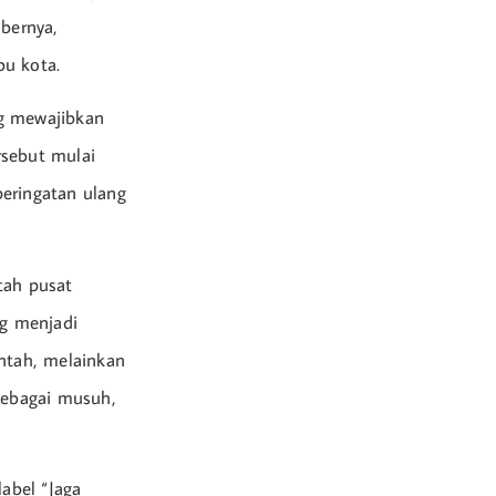
bernya,
bu kota.
ng mewajibkan
rsebut mulai
eringatan ulang
tah pusat
ng menjadi
intah, melainkan
sebagai musuh,
abel “Jaga