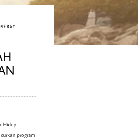
ENERGY
AH
AN
n Hidup
ncurkan program