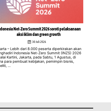
donesia Net-Zero Summit 2026 soroti pelaksanaan
Para ahli sam
aksi iklim dan green growth
kelola
30 Juli 2026
arta – Lebih dari 8.000 peserta diperkirakan akan
Jakarta – Re
ghadiri Indonesia Net-Zero Summit (INZS) 2026
mengembangka
Balai Kartini, Jakarta, pada Sabtu, 1 Agustus, di
sebesar 100 
a para pembuat kebijakan, pemimpin bisnis,
pakar iklim d
liti, ...
yang berpoten