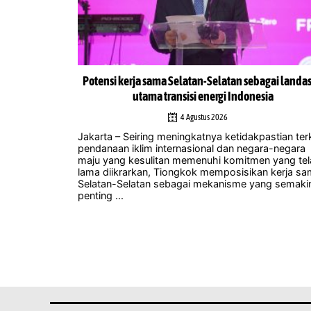
uk hadapi
Potensi kerja sama Selatan-Selatan sebagai landa
 Summit 2026
utama transisi energi Indonesia
4 Agustus 2026
ri musik
Jakarta – Seiring meningkatnya ketidakpastian terk
akukannya
pendanaan iklim internasional dan negara-negara
gerakan
maju yang kesulitan memenuhi komitmen yang te
. Mereka
lama diikrarkan, Tiongkok memposisikan kerja s
-Zero ...
Selatan-Selatan sebagai mekanisme yang semaki
penting ...