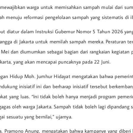
g mewajibkan warga untuk memisahkan sampah mulai dari sum
h menuju reformasi pengelolaan sampah yang sistematis di i
ebut diatur dalam Instruksi Gubernur Nomor 5 Tahun 2026 ya
angga di Jakarta untuk memilah sampah mereka. Peraturan te
 Mei dan diumumkan sebagai bagian dari rangkaian kegiatan p
karta, yang akan mencapai puncaknya pada 22 Juni.
ngan Hidup Moh. Jumhur Hidayat mengatakan bahwa pemerin
ukung inisiatif ini dan berharap inisiatif tersebut berkemba
kat yang luas. “Ini tidak boleh hanya menjadi program pemer
gagas oleh warga Jakarta. Sampah tidak boleh lagi dipandang 
i sesuatu yang bernilai,” ujarnya.
ta, Pramono Anung, mengatakan bahwa kampanye yang diberi l