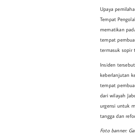
Upaya pemilahan
Tempat Pengola
mematikan pada
tempat pembuang
termasuk sopir 
Insiden tersebu
keberlanjutan k
tempat pembuan
dari wilayah J
urgensi untuk 
tangga dan refo
Foto banner: G