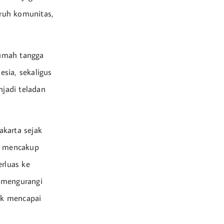
uruh komunitas,
rumah tangga
sia, sekaligus
njadi teladan
akarta sejak
25 mencakup
erluas ke
t mengurangi
tuk mencapai