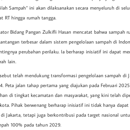
 Pilah Sampah” ini akan dilaksanakan secara menyeluruh di sel
kat RT hingga rumah tangga.
nator Bidang Pangan Zulkifli Hasan mencatat bahwa sampah 
antangan terbesar dalam sistem pengelolaan sampah di Indone
ingnya perubahan perilaku. Ia berharap inisiatif ini dapat me
ah lain.
sebut telah mendukung transformasi pengelolaan sampah di J
4. Peta jalan tahap pertama yang diajukan pada Februari 20
han di tingkat kecamatan dan masyarakat, yang kini telah dip
 kota. Pihak berwenang berharap inisiatif ini tidak hanya dapa
i Jakarta, tetapi juga berkontribusi pada target nasional un
mpah 100% pada tahun 2029.