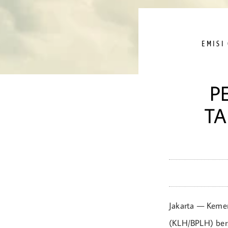
EMISI
P
T
Jakarta — Keme
(KLH/BPLH) ber