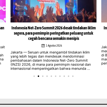
san
Indonesia Net-Zero Summit 2026 desak tindakan iklim
In
segera, para pemimpin peringatkan peluang untuk
cegah bencana semakin menipis
1 Agustus 2026
ait
Jak
men
Jakarta — Seruan untuk mengambil tindakan iklim
lah
di 
yang lebih tegas dan mendesak mendominasi
ama
man
pembahasan dalam Indonesia Net-Zero Summit
n
pene
(INZS) 2026, di mana para pemimpin nasional dan
internasional memperingatkan bahwa menunda ...