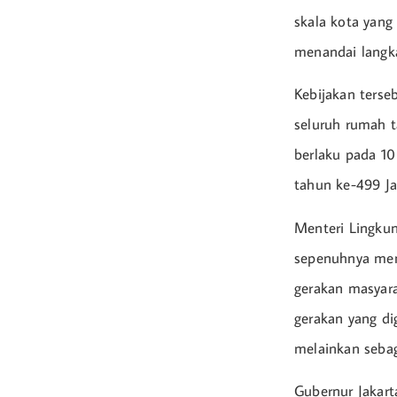
skala kota yan
menandai langka
Kebijakan ters
seluruh rumah t
berlaku pada 10
tahun ke-499 Ja
Menteri Lingku
sepenuhnya mend
gerakan masyara
gerakan yang di
melainkan sebaga
Gubernur Jakar