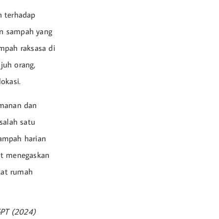
n terhadap
an sampah yang
mpah raksasa di
juh orang,
okasi.
amanan dan
salah satu
sampah harian
but menegaskan
kat rumah
GPT (2024)