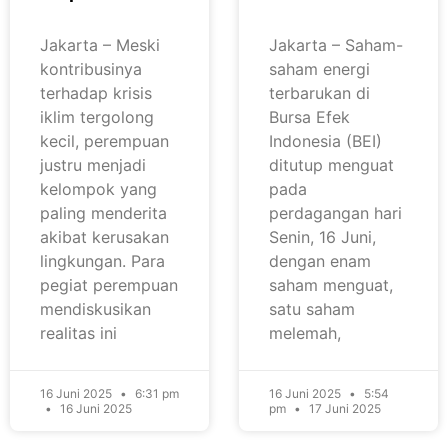
Jakarta – Meski
Jakarta – Saham-
kontribusinya
saham energi
terhadap krisis
terbarukan di
iklim tergolong
Bursa Efek
kecil, perempuan
Indonesia (BEI)
justru menjadi
ditutup menguat
kelompok yang
pada
paling menderita
perdagangan hari
akibat kerusakan
Senin, 16 Juni,
lingkungan. Para
dengan enam
pegiat perempuan
saham menguat,
mendiskusikan
satu saham
realitas ini
melemah,
16 Juni 2025
6:31 pm
16 Juni 2025
5:54
16 Juni 2025
pm
17 Juni 2025